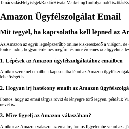
Tanácsadás
Helyiségek
Raktár
Hivatal
Marketing
Tanfolyamok
Tisztítás
Es
Amazon Ügyfélszolgálat Email
Mit tegyél, ha kapcsolatba kell lépned az 
Az Amazon az egyik legnépszerűbb online kiskereskedő a világon, de elő
fontos tudni, hogyan érdemes megírni és mire érdemes odafigyelni a le
1. Lépések az Amazon ügyfélszolgálatához emailben
Amikor szeretnél emailben kapcsolatba lépni az Amazon ügyfélszolgálatá
lehetőségét is.
2. Hogyan írj hatékony emailt az Amazon ügyfélszolg
Fontos, hogy az email tárgya rövid és lényegre törő legyen, például: 
nevét is.
3. Mire figyelj az Amazon válaszában?
Amikor az Amazon válaszol az emailre, fontos figyelembe venni az ajá