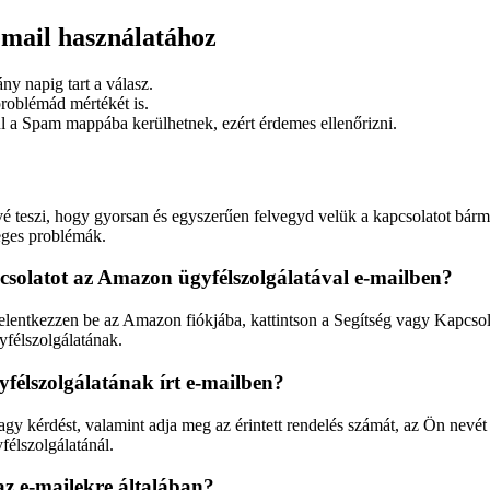
email használatához
y napig tart a válasz.
problémád mértékét is.
 a Spam mappába kerülhetnek, ezért érdemes ellenőrizni.
vé teszi, hogy gyorsan és egyszerűen felvegyd velük a kapcsolatot bár
eges problémák.
solatot az Amazon ügyfélszolgálatával e-mailben?
entkezzen be az Amazon fiókjába, kattintson a Segítség vagy Kapcsolat 
yfélszolgálatának.
élszolgálatának írt e-mailben?
agy kérdést, valamint adja meg az érintett rendelés számát, az Ön nevét
élszolgálatánál.
az e-mailekre általában?