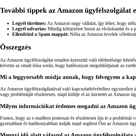
További tippek az Amazon ügyfélszolgálat 
Legyél türelmes:
Az Amazon nagy vállalat, így lehet, hogy néhán
Legyél udvarias:
Mindig kifejezésre hozni az elvárásaidat és a 
Ellenőrizd a Spam mappát:
Néha az Amazon levelek véletlenül
Összegzés
Az Amazon ügyfélszolgálat emailen keresztül való elérhetősége lehető
követni az email írása során, hogy hatékonyan megoldódjanak az esetl
Mi a leggyorsabb módja annak, hogy felvegyem a kapc
Az Amazon ügyfélszolgálatával való kapcsolatfelvételhez egyszerűen jel
vagy problémáját részletesen, majd küldje el az üzenetet az Amazon üg
Milyen információkat érdemes megadni az Amazon ügyf
Fontos, hogy az e-mailben pontosan és részletesen írja le a problémát v
gyorsabban és hatékonyabban tudják majd segíteni Önt az Amazon ügyf
Mennyi idő alatt válaszol az Amazon ügyfélszolgálata 