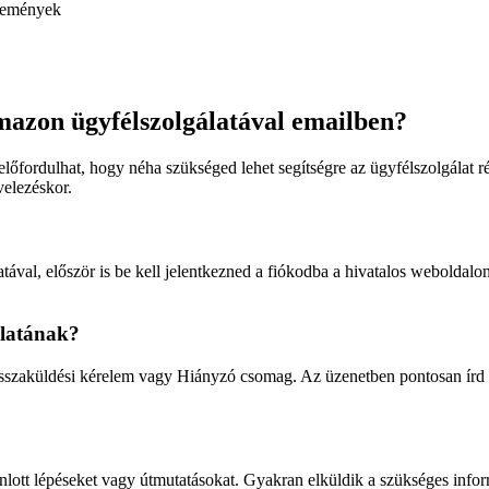
emények
Amazon ügyfélszolgálatával emailben?
fordulhat, hogy néha szükséged lehet segítségre az ügyfélszolgálat rés
velezéskor.
val, először is be kell jelentkezned a fiókodba a hivatalos weboldalon.
álatának?
Visszaküldési kérelem vagy Hiányzó csomag. Az üzenetben pontosan írd l
nlott lépéseket vagy útmutatásokat. Gyakran elküldik a szükséges inf