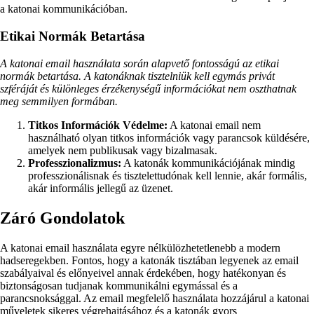
a katonai kommunikációban.
Etikai Normák Betartása
A katonai email használata során alapvető fontosságú az etikai
normák betartása. A katonáknak tisztelniük kell egymás privát
szféráját és különleges érzékenységű információkat nem oszthatnak
meg semmilyen formában.
Titkos Információk Védelme:
A katonai email nem
használható olyan titkos információk vagy parancsok küldésére,
amelyek nem publikusak vagy bizalmasak.
Professzionalizmus:
A katonák kommunikációjának mindig
professzionálisnak és tisztelettudónak kell lennie, akár formális,
akár informális jellegű az üzenet.
Záró Gondolatok
A katonai email használata egyre nélkülözhetetlenebb a modern
hadseregekben. Fontos, hogy a katonák tisztában legyenek az email
szabályaival és előnyeivel annak érdekében, hogy hatékonyan és
biztonságosan tudjanak kommunikálni egymással és a
parancsnoksággal. Az email megfelelő használata hozzájárul a katonai
műveletek sikeres végrehajtásához és a katonák gyors