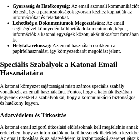
Gyorsaság és Hatékonyság:
Az email azonnali kommunikációt
biztosít, így a parancsnokságok gyorsan kézhez kaphatják az
információkat és feladatokat.
Lehetőség a Dokumentumok Megosztására:
Az email
segítségével könnyedén küldhetők dokumentumok, képek,
információk a katonai egységek között, akár titkosított formában
is.
Helytakarékosság:
Az email használata csökkenti a
papírfelhasználást, így környezetbarát megoldást jelent.
Speciális Szabályok a Katonai Email
Használatára
A katonai környezet sajátosságai miatt számos speciális szabály
vonatkozik az email használatára. Fontos, hogy a katonák tisztában
legyenek ezekkel a szabályokkal, hogy a kommunikáció biztonságos
és hatékony legyen.
Adatvédelem és Titkosítás
A katonai email szigorú titkosítási előírásoknak kell megfelelnie annak
érdekében, hogy az információk ne kerülhessenek illetéktelen kezekbe.
Az email titkosítása és az adatvédelem kulcsfontosságú szerepet játszik