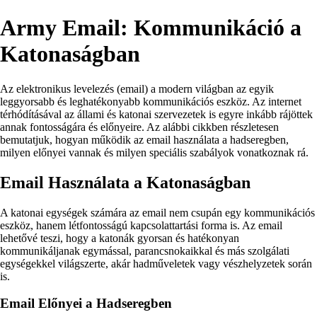
Army Email: Kommunikáció a
Katonaságban
Az elektronikus levelezés (email) a modern világban az egyik
leggyorsabb és leghatékonyabb kommunikációs eszköz. Az internet
térhódításával az állami és katonai szervezetek is egyre inkább rájöttek
annak fontosságára és előnyeire. Az alábbi cikkben részletesen
bemutatjuk, hogyan működik az email használata a hadseregben,
milyen előnyei vannak és milyen speciális szabályok vonatkoznak rá.
Email Használata a Katonaságban
A katonai egységek számára az email nem csupán egy kommunikációs
eszköz, hanem létfontosságú kapcsolattartási forma is. Az email
lehetővé teszi, hogy a katonák gyorsan és hatékonyan
kommunikáljanak egymással, parancsnokaikkal és más szolgálati
egységekkel világszerte, akár hadműveletek vagy vészhelyzetek során
is.
Email Előnyei a Hadseregben