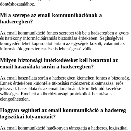
döntéshozatalához.
Mi a szerepe az email kommunikációnak a
hadseregben?
Az email kommunikáció fontos szerepet tölt be a hadseregben a gyors
és hatékony információáramlás biztosítása érdekében. Segítségével
könnyedén lehet kapcsolatot tartani az egységek között, valamint az
információk gyors terjesztése is lehetségessé válik.
Milyen biztonsági intézkedéseket kell betartani az
email használata során a hadseregben?
Az email használata során a hadseregben kiemelten fontos a biztonság.
Ennek érdekében különféle titkosítási módszerek alkalmazása, erős
jelszavak használata és az email tartalmának körültekintő kezelése
szükséges. Emellett a kiberbiztonsági protokollok betartása is
elengedhetetlen.
Hogyan segítheti az email kommunikáció a hadsereg
logisztikai folyamatait?
Az email kommunikáció hatékonyan támogatja a hadsereg logisztikai