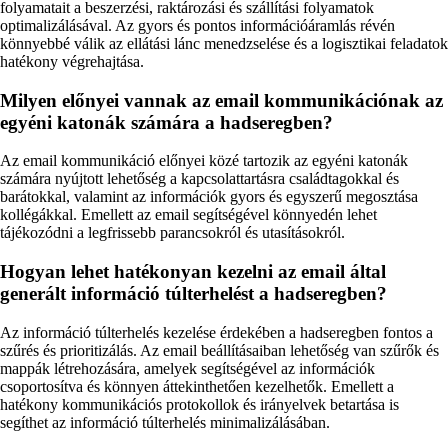
folyamatait a beszerzési, raktározási és szállítási folyamatok
optimalizálásával. Az gyors és pontos információáramlás révén
könnyebbé válik az ellátási lánc menedzselése és a logisztikai feladatok
hatékony végrehajtása.
Milyen előnyei vannak az email kommunikációnak az
egyéni katonák számára a hadseregben?
Az email kommunikáció előnyei közé tartozik az egyéni katonák
számára nyújtott lehetőség a kapcsolattartásra családtagokkal és
barátokkal, valamint az információk gyors és egyszerű megosztása
kollégákkal. Emellett az email segítségével könnyedén lehet
tájékozódni a legfrissebb parancsokról és utasításokról.
Hogyan lehet hatékonyan kezelni az email által
generált információ túlterhelést a hadseregben?
Az információ túlterhelés kezelése érdekében a hadseregben fontos a
szűrés és prioritizálás. Az email beállításaiban lehetőség van szűrők és
mappák létrehozására, amelyek segítségével az információk
csoportosítva és könnyen áttekinthetően kezelhetők. Emellett a
hatékony kommunikációs protokollok és irányelvek betartása is
segíthet az információ túlterhelés minimalizálásában.