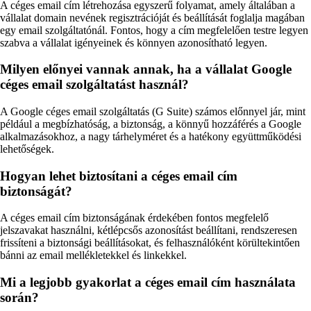
A céges email cím létrehozása egyszerű folyamat, amely általában a
vállalat domain nevének regisztrációját és beállítását foglalja magában
egy email szolgáltatónál. Fontos, hogy a cím megfelelően testre legyen
szabva a vállalat igényeinek és könnyen azonosítható legyen.
Milyen előnyei vannak annak, ha a vállalat Google
céges email szolgáltatást használ?
A Google céges email szolgáltatás (G Suite) számos előnnyel jár, mint
például a megbízhatóság, a biztonság, a könnyű hozzáférés a Google
alkalmazásokhoz, a nagy tárhelyméret és a hatékony együttműködési
lehetőségek.
Hogyan lehet biztosítani a céges email cím
biztonságát?
A céges email cím biztonságának érdekében fontos megfelelő
jelszavakat használni, kétlépcsős azonosítást beállítani, rendszeresen
frissíteni a biztonsági beállításokat, és felhasználóként körültekintően
bánni az email mellékletekkel és linkekkel.
Mi a legjobb gyakorlat a céges email cím használata
során?