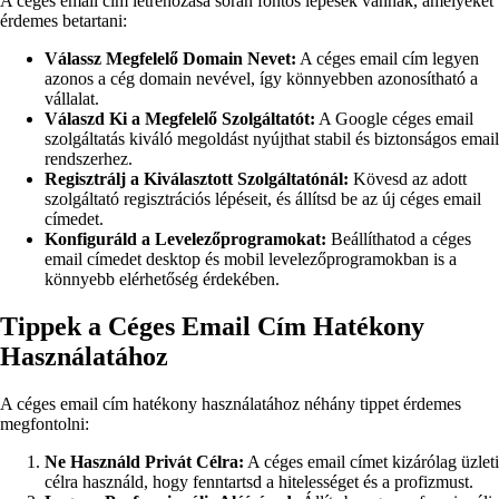
A céges email cím létrehozása során fontos lépések vannak, amelyeket
érdemes betartani:
Válassz Megfelelő Domain Nevet:
A céges email cím legyen
azonos a cég domain nevével, így könnyebben azonosítható a
vállalat.
Válaszd Ki a Megfelelő Szolgáltatót:
A Google céges email
szolgáltatás kiváló megoldást nyújthat stabil és biztonságos email
rendszerhez.
Regisztrálj a Kiválasztott Szolgáltatónál:
Kövesd az adott
szolgáltató regisztrációs lépéseit, és állítsd be az új céges email
címedet.
Konfiguráld a Levelezőprogramokat:
Beállíthatod a céges
email címedet desktop és mobil levelezőprogramokban is a
könnyebb elérhetőség érdekében.
Tippek a Céges Email Cím Hatékony
Használatához
A céges email cím hatékony használatához néhány tippet érdemes
megfontolni:
Ne Használd Privát Célra:
A céges email címet kizárólag üzleti
célra használd, hogy fenntartsd a hitelességet és a profizmust.