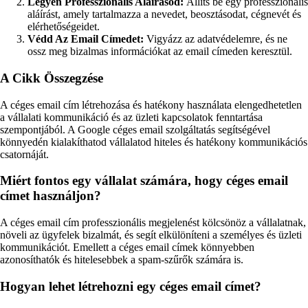
Legyen Professzionális Aláírásod:
Állíts be egy professzionális
aláírást, amely tartalmazza a nevedet, beosztásodat, cégnevét és
elérhetőségeidet.
Védd Az Email Címedet:
Vigyázz az adatvédelemre, és ne
ossz meg bizalmas információkat az email címeden keresztül.
A Cikk Összegzése
A céges email cím létrehozása és hatékony használata elengedhetetlen
a vállalati kommunikáció és az üzleti kapcsolatok fenntartása
szempontjából. A Google céges email szolgáltatás segítségével
könnyedén kialakíthatod vállalatod hiteles és hatékony kommunikációs
csatornáját.
Miért fontos egy vállalat számára, hogy céges email
címet használjon?
A céges email cím professzionális megjelenést kölcsönöz a vállalatnak,
növeli az ügyfelek bizalmát, és segít elkülöníteni a személyes és üzleti
kommunikációt. Emellett a céges email címek könnyebben
azonosíthatók és hitelesebbek a spam-szűrők számára is.
Hogyan lehet létrehozni egy céges email címet?