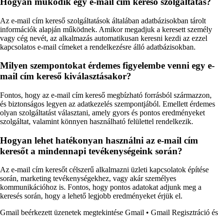
Hogyan működik egy e-mail cím kereső szolgáltatás?
Az e-mail cím kereső szolgáltatások általában adatbázisokban tárolt
információk alapján működnek. Amikor megadjuk a keresett személy
vagy cég nevét, az alkalmazás automatikusan keresni kezdi az ezzel
kapcsolatos e-mail címeket a rendelkezésre álló adatbázisokban.
Milyen szempontokat érdemes figyelembe venni egy e-
mail cím kereső kiválasztásakor?
Fontos, hogy az e-mail cím kereső megbízható forrásból származzon,
és biztonságos legyen az adatkezelés szempontjából. Emellett érdemes
olyan szolgáltatást választani, amely gyors és pontos eredményeket
szolgáltat, valamint könnyen használható felülettel rendelkezik.
Hogyan lehet hatékonyan használni az e-mail cím
keresőt a mindennapi tevékenységeink során?
Az e-mail cím keresőt célszerű alkalmazni üzleti kapcsolatok építése
során, marketing tevékenységekhez, vagy akár személyes
kommunikációhoz is. Fontos, hogy pontos adatokat adjunk meg a
keresés során, hogy a lehető legjobb eredményeket érjük el.
Gmail beérkezett üzenetek megtekintése Gmail
•
Gmail Regisztráció és