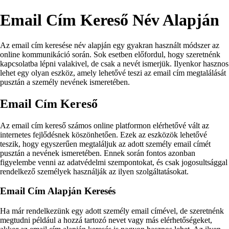
Email Cím Kereső Név Alapján
Az email cím keresése név alapján egy gyakran használt módszer az
online kommunikáció során. Sok esetben előfordul, hogy szeretnénk
kapcsolatba lépni valakivel, de csak a nevét ismerjük. Ilyenkor hasznos
lehet egy olyan eszköz, amely lehetővé teszi az email cím megtalálását
pusztán a személy nevének ismeretében.
Email Cím Kereső
Az email cím kereső számos online platformon elérhetővé vált az
internetes fejlődésnek köszönhetően. Ezek az eszközök lehetővé
teszik, hogy egyszerűen megtaláljuk az adott személy email címét
pusztán a nevének ismeretében. Ennek során fontos azonban
figyelembe venni az adatvédelmi szempontokat, és csak jogosultsággal
rendelkező személyek használják az ilyen szolgáltatásokat.
Email Cím Alapján Keresés
Ha már rendelkezünk egy adott személy email címével, de szeretnénk
megtudni például a hozzá tartozó nevet vagy más elérhetőségeket,