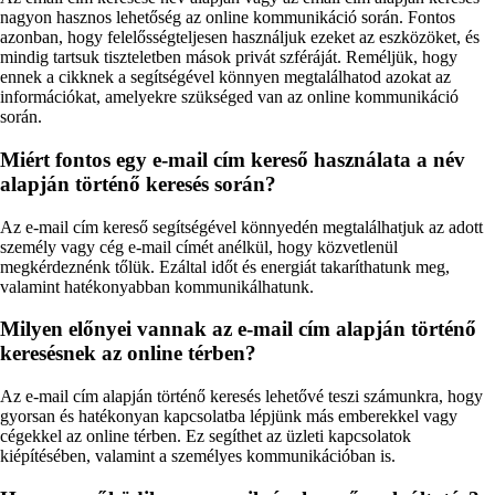
nagyon hasznos lehetőség az online kommunikáció során. Fontos
azonban, hogy felelősségteljesen használjuk ezeket az eszközöket, és
mindig tartsuk tiszteletben mások privát szféráját. Reméljük, hogy
ennek a cikknek a segítségével könnyen megtalálhatod azokat az
információkat, amelyekre szükséged van az online kommunikáció
során.
Miért fontos egy e-mail cím kereső használata a név
alapján történő keresés során?
Az e-mail cím kereső segítségével könnyedén megtalálhatjuk az adott
személy vagy cég e-mail címét anélkül, hogy közvetlenül
megkérdeznénk tőlük. Ezáltal időt és energiát takaríthatunk meg,
valamint hatékonyabban kommunikálhatunk.
Milyen előnyei vannak az e-mail cím alapján történő
keresésnek az online térben?
Az e-mail cím alapján történő keresés lehetővé teszi számunkra, hogy
gyorsan és hatékonyan kapcsolatba lépjünk más emberekkel vagy
cégekkel az online térben. Ez segíthet az üzleti kapcsolatok
kiépítésében, valamint a személyes kommunikációban is.