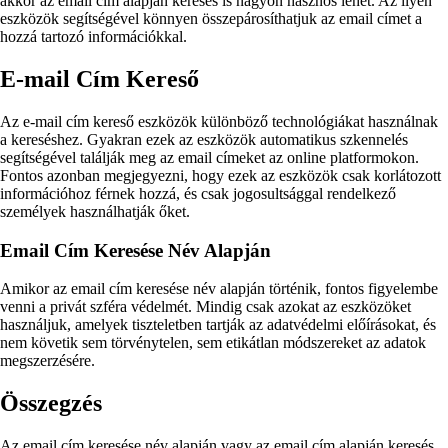
akkor az email cím alapján keresés is nagyon hasznos lehet. Az ilyen
eszközök segítségével könnyen összepárosíthatjuk az email címet a
hozzá tartozó információkkal.
E-mail Cím Kereső
Az e-mail cím kereső eszközök különböző technológiákat használnak
a kereséshez. Gyakran ezek az eszközök automatikus szkennelés
segítségével találják meg az email címeket az online platformokon.
Fontos azonban megjegyezni, hogy ezek az eszközök csak korlátozott
információhoz férnek hozzá, és csak jogosultsággal rendelkező
személyek használhatják őket.
Email Cím Keresése Név Alapján
Amikor az email cím keresése név alapján történik, fontos figyelembe
venni a privát szféra védelmét. Mindig csak azokat az eszközöket
használjuk, amelyek tiszteletben tartják az adatvédelmi előírásokat, és
nem követik sem törvénytelen, sem etikátlan módszereket az adatok
megszerzésére.
Összegzés
Az email cím keresése név alapján vagy az email cím alapján keresés