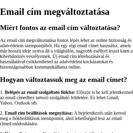
Email cím megváltoztatása
Miért fontos az email cím változtatása?
Az email cím megváltoztatása fontos lépés lehet az online biztonság és
adatvédelem szempontjából. Ha egy régi email címet használsz, amely
már hosszú ideje nyitva áll a világhálón, nagyobb eséllyel leszel kitett a
kiberbűnözés veszélyeinek. Új email cím létrehozásával és
használatával csökkentheted az adatvédelmi kockázatokat és
biztonságosabban kommunikálhatsz online.
Hogyan változtassuk meg az email címet?
1.
Belépés az email szolgáltató fiókba:
Először is be kell jelentkezned
az email címedhez tartozó szolgáltató felületére. Ez lehet Gmail,
Yahoo, Outlook stb.
2.
Email cím beállítások megnyitása:
A bejelentkezés után keresd
meg a fiókbeállítások menüpontot, ahol lehetőséged lesz az email
címed módosítására.