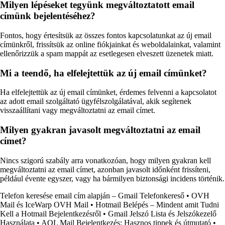
Milyen lépéseket tegyünk megváltoztatott email
címünk bejelentéséhez?
Fontos, hogy értesítsük az összes fontos kapcsolatunkat az új email
címünkről, frissítsük az online fiókjainkat és weboldalainkat, valamint
ellenőrizzük a spam mappát az esetlegesen elveszett üzenetek miatt.
Mi a teendő, ha elfelejtettük az új email címünket?
Ha elfelejtettük az új email címünket, érdemes felvenni a kapcsolatot
az adott email szolgáltató ügyfélszolgálatával, akik segítenek
visszaállítani vagy megváltoztatni az email címet.
Milyen gyakran javasolt megváltoztatni az email
címet?
Nincs szigorú szabály arra vonatkozóan, hogy milyen gyakran kell
megváltoztatni az email címet, azonban javasolt időnként frissíteni,
például évente egyszer, vagy ha bármilyen biztonsági incidens történik.
Telefon keresése email cím alapján – Gmail Telefonkereső
•
OVH
Mail és IceWarp OVH Mail
•
Hotmail Belépés – Mindent amit Tudni
Kell a Hotmail Bejelentkezésről
•
Gmail Jelszó Lista és Jelszókezelő
Használata
•
AOL Mail Bejelentkezés: Hasznos tippek és útmutató
•