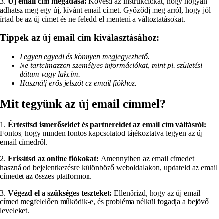
3.
Új email cím megadása:
Kövesd az instrukciókat, hogy hogyan
adhatsz meg egy új, kívánt email címet. Győződj meg arról, hogy jól
írtad be az új címet és ne feledd el menteni a változtatásokat.
Tippek az új email cím kiválasztásához:
Legyen egyedi és könnyen megjegyezhető.
Ne tartalmazzon személyes információkat, mint pl. születési
dátum vagy lakcím.
Használj erős jelszót az email fiókhoz.
Mit tegyünk az új email címmel?
1.
Értesítsd ismerőseidet és partnereidet az email cím váltásról:
Fontos, hogy minden fontos kapcsolatod tájékoztatva legyen az új
email címedről.
2.
Frissítsd az online fiókokat:
Amennyiben az email címedet
használod bejelentkezésre különböző weboldalakon, updateld az email
címedet az összes platformon.
3.
Végezd el a szükséges teszteket:
Ellenőrizd, hogy az új email
címed megfelelően működik-e, és probléma nélkül fogadja a bejövő
leveleket.