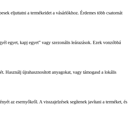
épesek eljuttatni a termékeidet a vásárlókhoz. Érdemes több csatornát
gyél egyet, kapj egyet” vagy szezonális leárazások. Ezek vonzóbbá
t. Használj újrahasznosított anyagokat, vagy támogasd a lokális
nyét az esernyőkről. A visszajelzések segítenek javítani a terméket, és