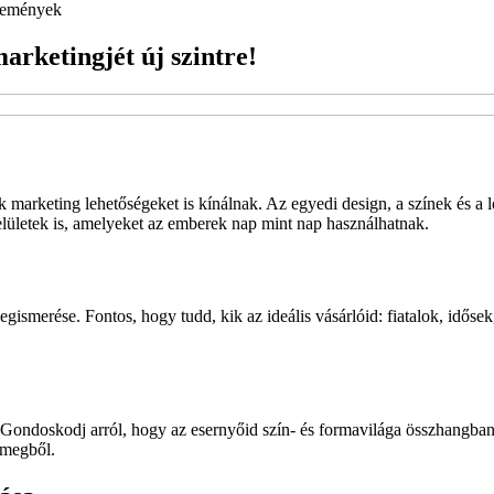
emények
arketingjét új szintre!
marketing lehetőségeket is kínálnak. Az egyedi design, a színek és a
elületek is, amelyeket az emberek nap mint nap használhatnak.
gismerése. Fontos, hogy tudd, kik az ideális vásárlóid: fiatalok, idő
 Gondoskodj arról, hogy az esernyőid szín- és formavilága összhangban 
ömegből.