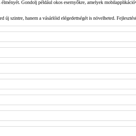
lás élményét. Gondolj például okos esernyőkre, amelyek mobilapplikáci
d új szintre, hanem a vásárlóid elégedettségét is növelheted. Fejleszté