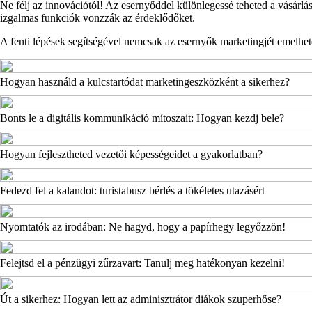
Ne félj az innovációtól! Az esernyőddel különlegessé teheted a vásár
izgalmas funkciók vonzzák az érdeklődőket.
A fenti lépések segítségével nemcsak az esernyők marketingjét emelhete
Hogyan használd a kulcstartódat marketingeszközként a sikerhez?
Bonts le a digitális kommunikáció mítoszait: Hogyan kezdj bele?
Hogyan fejlesztheted vezetői képességeidet a gyakorlatban?
Fedezd fel a kalandot: turistabusz bérlés a tökéletes utazásért
Nyomtatók az irodában: Ne hagyd, hogy a papírhegy legyőzzön!
Felejtsd el a pénzügyi zűrzavart: Tanulj meg hatékonyan kezelni!
Út a sikerhez: Hogyan lett az adminisztrátor diákok szuperhőse?