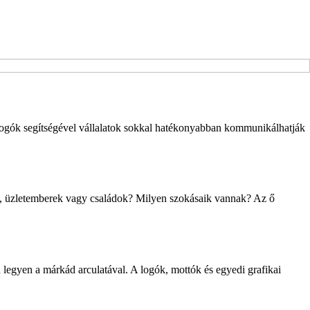
 logók segítségével vállalatok sokkal hatékonyabban kommunikálhatják
sek, üzletemberek vagy családok? Milyen szokásaik vannak? Az ő
legyen a márkád arculatával. A logók, mottók és egyedi grafikai