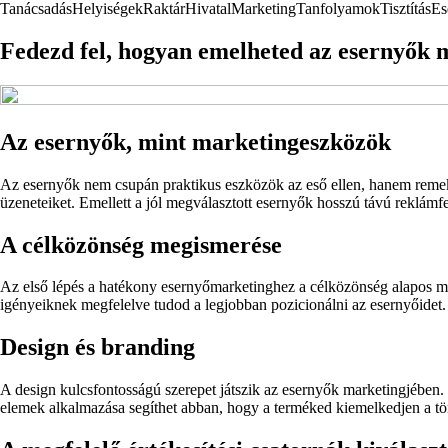
Tanácsadás
Helyiségek
Raktár
Hivatal
Marketing
Tanfolyamok
Tisztítás
Es
Fedezd fel, hogyan emelheted az esernyők m
Az esernyők, mint marketingeszközök
Az esernyők nem csupán praktikus eszközök az eső ellen, hanem remek 
üzeneteiket. Emellett a jól megválasztott esernyők hosszú távú reklámf
A célközönség megismerése
Az első lépés a hatékony esernyőmarketinghez a célközönség alapos me
igényeiknek megfelelve tudod a legjobban pozicionálni az esernyőidet.
Design és branding
A design kulcsfontosságú szerepet játszik az esernyők marketingjében.
elemek alkalmazása segíthet abban, hogy a terméked kiemelkedjen a t