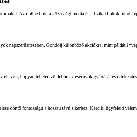
tása
satornákat. Az online bolt, a közösségi média és a fizikai boltok mind k
rnyők népszerűsítésében. Gondolj különböző akciókra, mint például “ve
el azon, hogyan teheted zöldebbé az esernyők gyártását és értékesítésé
elése döntő fontosságú a hosszú távú sikerhez. Kérd ki ügyfeleid vélemé