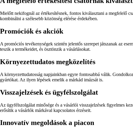
A megfelelő értékesítési csatornák kiválasz
Mielőtt nekifognál az értékesítésnek, fontos kiválasztani a megfelelő c
kombinálni a szélesebb közönség elérése érdekében.
Promóciók és akciók
A promóciós tevékenységek szintén jelentős szerepet játszanak az ese
teszik a termékeidet, és ösztönzik a vásárlásokat.
Környezettudatos megközelítés
A környezettudatosság napjainkban egyre fontosabbá válik. Gondolkozz 
gyártókat. Az ilyen lépések emelik a márkád imázsát is.
Visszajelzések és ügyfélszolgálat
Az ügyfélszolgálat minősége és a vásárlói visszajelzések figyelmes kez
erősítik a vásárlók márkával kapcsolatos érzéseit.
Innovatív megoldások a piacon