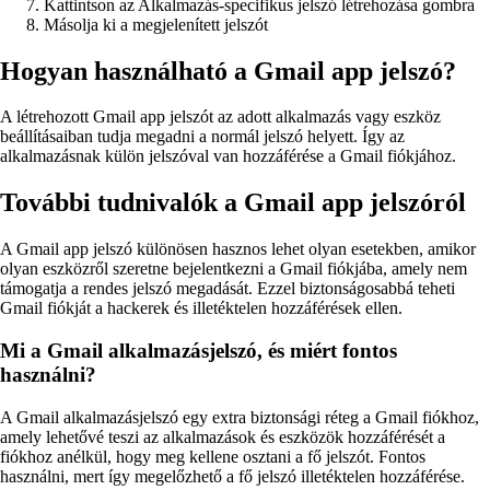
Kattintson az Alkalmazás-specifikus jelszó létrehozása gombra
Másolja ki a megjelenített jelszót
Hogyan használható a Gmail app jelszó?
A létrehozott Gmail app jelszót az adott alkalmazás vagy eszköz
beállításaiban tudja megadni a normál jelszó helyett. Így az
alkalmazásnak külön jelszóval van hozzáférése a Gmail fiókjához.
További tudnivalók a Gmail app jelszóról
A Gmail app jelszó különösen hasznos lehet olyan esetekben, amikor
olyan eszközről szeretne bejelentkezni a Gmail fiókjába, amely nem
támogatja a rendes jelszó megadását. Ezzel biztonságosabbá teheti
Gmail fiókját a hackerek és illetéktelen hozzáférések ellen.
Mi a Gmail alkalmazásjelszó, és miért fontos
használni?
A Gmail alkalmazásjelszó egy extra biztonsági réteg a Gmail fiókhoz,
amely lehetővé teszi az alkalmazások és eszközök hozzáférését a
fiókhoz anélkül, hogy meg kellene osztani a fő jelszót. Fontos
használni, mert így megelőzhető a fő jelszó illetéktelen hozzáférése.