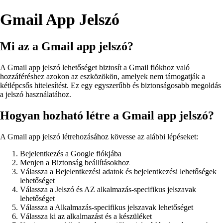
Gmail App Jelszó
Mi az a Gmail app jelszó?
A Gmail app jelszó lehetőséget biztosít a Gmail fiókhoz való
hozzáféréshez azokon az eszközökön, amelyek nem támogatják a
kétlépcsős hitelesítést. Ez egy egyszerűbb és biztonságosabb megoldás
a jelszó használatához.
Hogyan hozható létre a Gmail app jelszó?
A Gmail app jelszó létrehozásához kövesse az alábbi lépéseket:
Bejelentkezés a Google fiókjába
Menjen a Biztonság beállításokhoz
Válassza a Bejelentkezési adatok és bejelentkezési lehetőségek
lehetőséget
Válassza a Jelszó és AZ alkalmazás-specifikus jelszavak
lehetőséget
Válassza a Alkalmazás-specifikus jelszavak lehetőséget
Válassza ki az alkalmazást és a készüléket