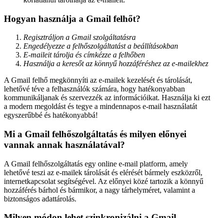
Hogyan használja a Gmail felhőt?
Regisztráljon a Gmail szolgáltatásra
Engedélyezze a felhőszolgáltatást a beállításokban
E-maileit tárolja és címkézze a felhőben
Használja a keresőt az könnyű hozzáféréshez az e-mailekhez
A Gmail felhő megkönnyíti az e-mailek kezelését és tárolását,
lehetővé téve a felhasználók számára, hogy hatékonyabban
kommunikáljanak és szervezzék az információikat. Használja ki ezt
a modern megoldást és tegye a mindennapos e-mail használatát
egyszerűbbé és hatékonyabbá!
Mi a Gmail felhőszolgáltatás és milyen előnyei
vannak annak használatával?
A Gmail felhőszolgáltatás egy online e-mail platform, amely
lehetővé teszi az e-mailek tárolását és elérését bármely eszközről,
internetkapcsolat segítségével. Az előnyei közé tartozik a könnyű
hozzáférés bárhol és bármikor, a nagy tárhelyméret, valamint a
biztonságos adattárolás.
Milyen módon lehet szinkronizálni a Gmail