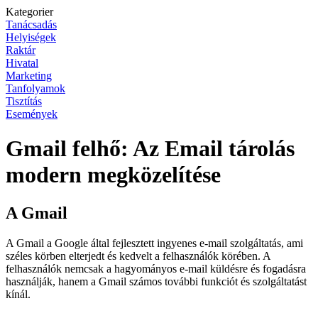
Kategorier
Tanácsadás
Helyiségek
Raktár
Hivatal
Marketing
Tanfolyamok
Tisztítás
Események
Gmail felhő: Az Email tárolás
modern megközelítése
A Gmail
A Gmail a Google által fejlesztett ingyenes e-mail szolgáltatás, ami
széles körben elterjedt és kedvelt a felhasználók körében. A
felhasználók nemcsak a hagyományos e-mail küldésre és fogadásra
használják, hanem a Gmail számos további funkciót és szolgáltatást
kínál.