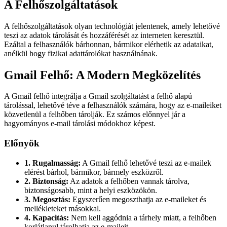
A Felhőszolgáltatások
A felhőszolgáltatások olyan technológiát jelentenek, amely lehetővé
teszi az adatok tárolását és hozzáférését az interneten keresztül.
Ezáltal a felhasználók bárhonnan, bármikor elérhetik az adataikat,
anélkül hogy fizikai adattárolókat használnának.
Gmail Felhő: A Modern Megközelítés
A Gmail felhő integrálja a Gmail szolgáltatást a felhő alapú
tárolással, lehetővé téve a felhasználók számára, hogy az e-maileiket
közvetlenül a felhőben tárolják. Ez számos előnnyel jár a
hagyományos e-mail tárolási módokhoz képest.
Előnyök
1. Rugalmasság:
A Gmail felhő lehetővé teszi az e-mailek
elérést bárhol, bármikor, bármely eszközről.
2. Biztonság:
Az adatok a felhőben vannak tárolva,
biztonságosabb, mint a helyi eszközökön.
3. Megosztás:
Egyszerűen megoszthatja az e-maileket és
mellékleteket másokkal.
4. Kapacitás:
Nem kell aggódnia a tárhely miatt, a felhőben
korlátlanul tárolhatja az e-maileit.