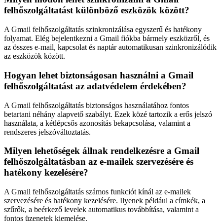
felhőszolgáltatást különböző eszközök között?
A Gmail felhőszolgáltatás szinkronizálása egyszerű és hatékony
folyamat. Elég bejelentkezni a Gmail fiókba bármely eszközről, és
az összes e-mail, kapcsolat és naptár automatikusan szinkronizálódik
az eszközök között.
Hogyan lehet biztonságosan használni a Gmail
felhőszolgáltatást az adatvédelem érdekében?
A Gmail felhőszolgáltatás biztonságos használatához fontos
betartani néhány alapvető szabályt. Ezek közé tartozik a erős jelszó
használata, a kétlépcsős azonosítás bekapcsolása, valamint a
rendszeres jelszóváltoztatás.
Milyen lehetőségek állnak rendelkezésre a Gmail
felhőszolgáltatásban az e-mailek szervezésére és
hatékony kezelésére?
A Gmail felhőszolgáltatás számos funkciót kínál az e-mailek
szervezésére és hatékony kezelésére. Ilyenek például a címkék, a
szűrők, a beérkező levelek automatikus továbbítása, valamint a
fontos üzenetek kiemelése.