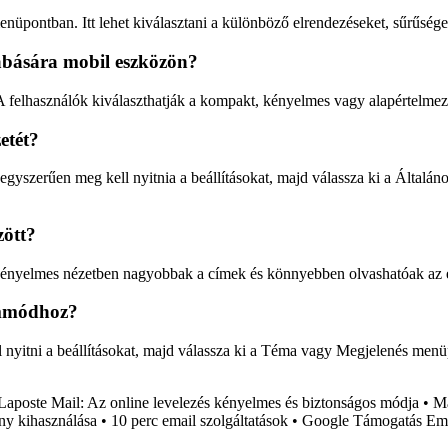
üpontban. Itt lehet kiválasztani a különböző elrendezéseket, sűrűségek
abására mobil eszközön?
 felhasználók kiválaszthatják a kompakt, kényelmes vagy alapértelmezet
etét?
r egyszerűen meg kell nyitnia a beállításokat, majd válassza ki a Által
zött?
a kényelmes nézetben nagyobbak a címek és könnyebben olvashatóak az 
zemmódhoz?
nyitni a beállításokat, majd válassza ki a Téma vagy Megjelenés menüp
Laposte Mail: Az online levelezés kényelmes és biztonságos módja
•
Ma
ny kihasználása
•
10 perc email szolgáltatások
•
Google Támogatás Ema