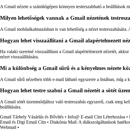
A Gmail nézete a számítógépen könnyen testreszabható a beállítások men
Milyen lehetőségek vannak a Gmail nézetének testresz
A Gmail mobilalkalmazásban is van lehetőség a nézet testreszabására. A
Hogyan lehet visszaállítani a Gmail alapértelmezett néz
Ha valaki szeretné visszaállítani a Gmail alapértelmezett nézetét, akko
nézet visszaállítására.
Mi a különbség a Gmail sűrű és a kényelmes nézete kö
A Gmail sűrű nézetben több e-mail látható egyszerre a listában, míg 
Hogyan lehet testre szabni a Gmail nézetét a sötét ü
A Gmail sötét üzemmódjához való testreszabás egyszerű, csak meg kell 
beállítására.
Gmail Tárhely Vásárlás és Bővítés
•
Info@ E-mail Cím Létrehozása
•
Email és Digi Email Cím
•
Diakónia Mail: A diákszolgáltatások hatéko
Webmail
•