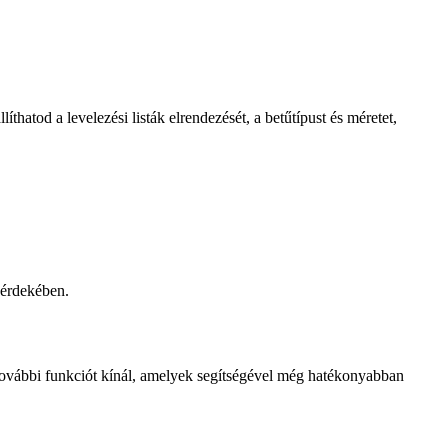
thatod a levelezési listák elrendezését, a betűtípust és méretet,
 érdekében.
s további funkciót kínál, amelyek segítségével még hatékonyabban