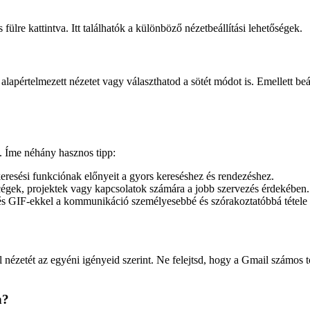
lre kattintva. Itt találhatók a különböző nézetbeállítási lehetőségek.
apértelmezett nézetet vagy választhatod a sötét módot is. Emellett beállí
 Íme néhány hasznos tipp:
 keresési funkciónak előnyeit a gyors kereséshez és rendezéshez.
cégek, projektek vagy kapcsolatok számára a jobb szervezés érdekében.
 és GIF-ekkel a kommunikáció személyesebbé és szórakoztatóbbá tétele
il nézetét az egyéni igényeid szerint. Ne felejtsd, hogy a Gmail számo
n?