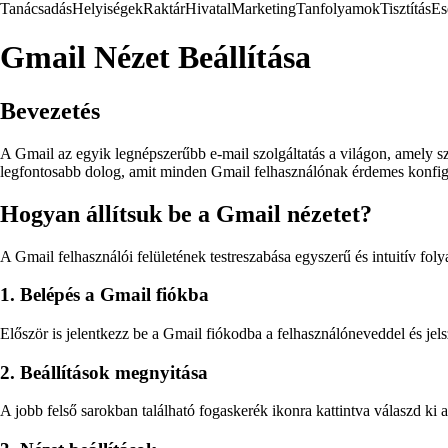
Tanácsadás
Helyiségek
Raktár
Hivatal
Marketing
Tanfolyamok
Tisztítás
Es
Gmail Nézet Beállítása
Bevezetés
A Gmail az egyik legnépszerűbb e-mail szolgáltatás a világon, amely 
legfontosabb dolog, amit minden Gmail felhasználónak érdemes konfigur
Hogyan állítsuk be a Gmail nézetet?
A Gmail felhasználói felületének testreszabása egyszerű és intuitív fol
1. Belépés a Gmail fiókba
Először is jelentkezz be a Gmail fiókodba a felhasználóneveddel és jel
2. Beállítások megnyitása
A jobb felső sarokban található fogaskerék ikonra kattintva válaszd ki 