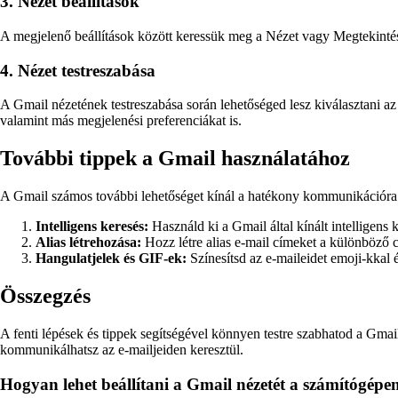
3. Nézet beállítások
A megjelenő beállítások között keressük meg a Nézet vagy Megtekintés fü
4. Nézet testreszabása
A Gmail nézetének testreszabása során lehetőséged lesz kiválasztani az al
valamint más megjelenési preferenciákat is.
További tippek a Gmail használatához
A Gmail számos további lehetőséget kínál a hatékony kommunikációra.
Intelligens keresés:
Használd ki a Gmail által kínált intelligens
Alias létrehozása:
Hozz létre alias e-mail címeket a különböző 
Hangulatjelek és GIF-ek:
Színesítsd az e-maileidet emoji-kkal
Összegzés
A fenti lépések és tippek segítségével könnyen testre szabhatod a Gma
kommunikálhatsz az e-mailjeiden keresztül.
Hogyan lehet beállítani a Gmail nézetét a számítógépe