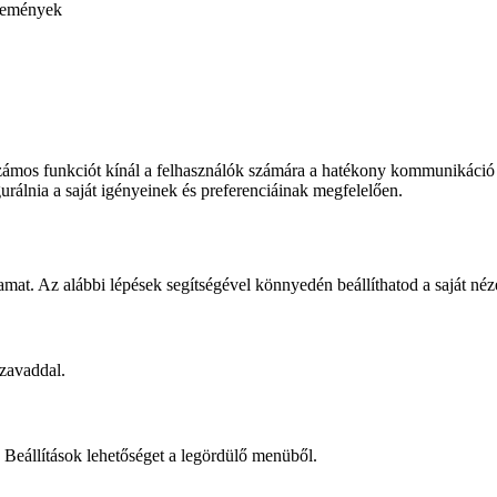
emények
számos funkciót kínál a felhasználók számára a hatékony kommunikáció 
álnia a saját igényeinek és preferenciáinak megfelelően.
yamat. Az alábbi lépések segítségével könnyedén beállíthatod a saját né
szavaddal.
a Beállítások lehetőséget a legördülő menüből.