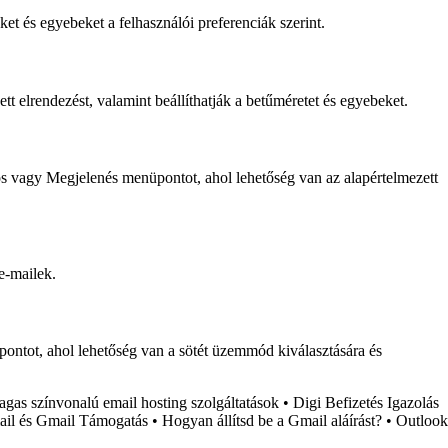
et és egyebeket a felhasználói preferenciák szerint.
t elrendezést, valamint beállíthatják a betűméretet és egyebeket.
ános vagy Megjelenés menüpontot, ahol lehetőség van az alapértelmezett
e-mailek.
ontot, ahol lehetőség van a sötét üzemmód kiválasztására és
gas színvonalú email hosting szolgáltatások
•
Digi Befizetés Igazolás
il és Gmail Támogatás
•
Hogyan állítsd be a Gmail aláírást?
•
Outlook