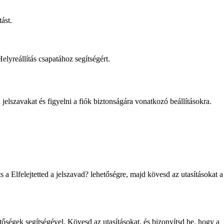
ást.
lyreállítás csapatához segítségért.
jelszavakat és figyelni a fiók biztonságára vonatkozó beállításokra.
.
s a Elfelejtetted a jelszavad? lehetőségre, majd kövesd az utasításokat a
tőségek segítségével. Kövesd az utasításokat, és bizonyítsd be, hogy a