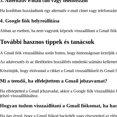
3. Alternatív e-mail cím vagy telefonszám
Ha korábban hozzáadtunk egy alternatív e-mail címet vagy telefonszámot
4. Google fiók helyreállítása
Abban az esetben, ha nem vagyunk képesek visszaállítani a Gmail fióku
További hasznos tippek és tanácsok
A Gmail fiók visszaállítása során fontos, hogy biztonságosan kezeljük az
Az adatvesztés és az illetéktelen hozzáférés mindenki számára kelleme
Köszönjük, hogy elolvastad a cikket a Gmail visszaállításról és Gmail fi
Mi a teendő, ha elfelejtettem a Gmail jelszavamat?
Ha elfelejtetted a Gmail jelszavadat, akkor a Google fiók visszaállítási 
jelszó visszaállításához.
Hogyan tudom visszaállítani a Gmail fiókomat, ha hack
Ha úgy érzed, hogy a Gmail fiókod hackelték vagy elvesztetted az elérés