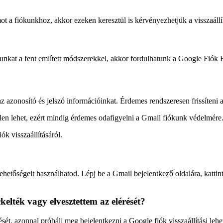
 a fiókunkhoz, akkor ezeken keresztül is kérvényezhetjük a visszaállít
nkat a fent említett módszerekkel, akkor fordulhatunk a Google Fiók He
 azonosító és jelszó információinkat. Érdemes rendszeresen frissíteni a 
tlen lehet, ezért mindig érdemes odafigyelni a Gmail fiókunk védelmére
ók visszaállításáról.
lehetőségeit használhatod. Lépj be a Gmail bejelentkező oldalára, kattint
elték vagy elvesztettem az elérését?
ét, azonnal próbálj meg bejelentkezni a Google fiók visszaállítási lehe