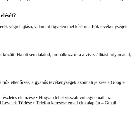
elését?
serék végrehajtása, valamint figyelemmel kísérni a fiók tevékenységeit
ött. Ha ott sem találod, próbálkozz újra a visszaállítási folyamattal,
es fiók ellenőrzés, a gyanús tevékenységek azonnali jelzése a Google
részletes elemzése
•
Hogyan lehet visszahívni egy emailt az
 Levelek Törlése
•
Telefon keresése email cím alapján – Gmail