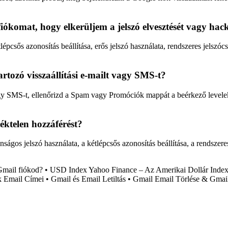
komat, hogy elkerüljem a jelszó elvesztését vagy hack
pcsős azonosítás beállítása, erős jelszó használata, rendszeres jelszóc
ozó visszaállítási e-mailt vagy SMS-t?
 SMS-t, ellenőrizd a Spam vagy Promóciók mappát a beérkező levelek köz
ktelen hozzáférést?
ságos jelszó használata, a kétlépcsős azonosítás beállítása, a rendszer
Gmail fiókod?
•
USD Index Yahoo Finance – Az Amerikai Dollár Index 
k Email Címei
•
Gmail és Email Letiltás
•
Gmail Email Törlése & Gmail