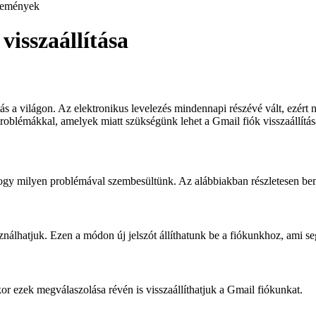
emények
visszaállítása
s a világon. Az elektronikus levelezés mindennapi részévé vált, ezért
roblémákkal, amelyek miatt szükségünk lehet a Gmail fiók visszaállítás
 hogy milyen problémával szembesültünk. Az alábbiakban részletesen bem
ználhatjuk. Ezen a módon új jelszót állíthatunk be a fiókunkhoz, ami seg
r ezek megválaszolása révén is visszaállíthatjuk a Gmail fiókunkat.