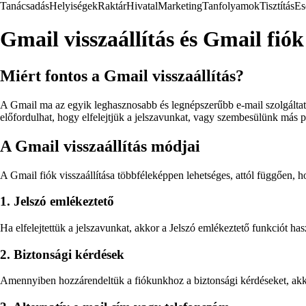
Tanácsadás
Helyiségek
Raktár
Hivatal
Marketing
Tanfolyamok
Tisztítás
Es
Gmail visszaállítás és Gmail fiók 
Miért fontos a Gmail visszaállítás?
A Gmail ma az egyik leghasznosabb és legnépszerűbb e-mail szolgáltatá
előfordulhat, hogy elfelejtjük a jelszavunkat, vagy szembesülünk más p
A Gmail visszaállítás módjai
A Gmail fiók visszaállítása többféleképpen lehetséges, attól függően,
1. Jelszó emlékeztető
Ha elfelejtettük a jelszavunkat, akkor a Jelszó emlékeztető funkciót has
2. Biztonsági kérdések
Amennyiben hozzárendeltük a fiókunkhoz a biztonsági kérdéseket, akko