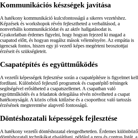
Kommunikációs készségek javítása
A hatékony kommunikáció kulcsfontosságú a sikeres vezetéshez.
Képzések és workshopok révén fejlesztheted a verbalitásod, a
nonverbális kommunikációdat és az aktív hallgatásodat is.
Gyakorlatban érdemes figyelni, hogy hogyan fejezed ki magad a
csapatod előtt, és hogyan reagálsz mások véleményére. Az empátia is
igencsak fontos, hiszen egy jó vezető képes megérteni beosztottjai
érzéseit és szükségleteit.
Csapatépítés és együttműködés
A vezetői képességek fejlesztése során a csapatépítésre is figyelmet kell
fordítani. Különböző fejlesztő programok és csapatépítő tréningek
segítségével erősítheted a csapatszellemet. A csapatban való
együttműködés és a feladatok delegálása révén növelheted a csapat
hatékonyságát. A közös célok kitűzése és a csoporthoz való tartozás
érzésének megteremtése alapvető fontosságú.
Döntéshozatali képességek fejlesztése
A hatékony vezetői döntéshozatal elengedhetetlen. Érdemes különböző
döntéshozatali technikákat elsajátítani, például a pros és contras listát, a