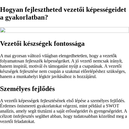
Hogyan fejlesztheted vezetői képességeidet
a gyakorlatban?
Vezetői készségek fontossága
A mai gyorsan változó világban elengedhetetlen, hogy a vezetők
folyamatosan fejlesszék képességeiket. A jó vezető nemcsak irányít,
hanem inspirál, motivál és támogatást nyújt a csapatának. A vezetői
készségek fejlesztése nem csupán a szakmai előrelépéshez szükséges,
hanem a munkahelyi légkör javításához is hozzájárul.
Személyes fejlődés
A vezetői képességek fejlesztésének első lépése a személyes fejlődés.
Érdemes önismereti gyakorlatokat végezni, mint például a SWOT
analízis, amely segít tisztázni a saját erősségeidet és gyengeségeidet. A
célzott önfejlesztés segíthet abban, hogy tudatosabban közelítsd meg a
vezetői feladatokat.