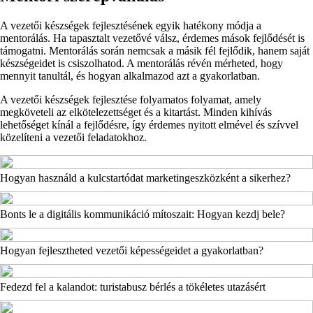
A vezetői készségek fejlesztésének egyik hatékony módja a
mentorálás. Ha tapasztalt vezetővé válsz, érdemes mások fejlődését is
támogatni. Mentorálás során nemcsak a másik fél fejlődik, hanem saját
készségeidet is csiszolhatod. A mentorálás révén mérheted, hogy
mennyit tanultál, és hogyan alkalmazod azt a gyakorlatban.
A vezetői készségek fejlesztése folyamatos folyamat, amely
megköveteli az elkötelezettséget és a kitartást. Minden kihívás
lehetőséget kínál a fejlődésre, így érdemes nyitott elmével és szívvel
közelíteni a vezetői feladatokhoz.
Hogyan használd a kulcstartódat marketingeszközként a sikerhez?
Bonts le a digitális kommunikáció mítoszait: Hogyan kezdj bele?
Hogyan fejlesztheted vezetői képességeidet a gyakorlatban?
Fedezd fel a kalandot: turistabusz bérlés a tökéletes utazásért