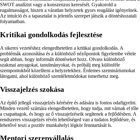
SWOT analízist vagy a konszenzus keresését. Gyakorold a
rugalmasságot, hiszen a váratlan helyzetek gyors reagálást igényelnek.
Az intuíció és a tapasztalat is jelentős szerepet játszik a döntéshozatali
folyamatban.
Kritikai gondolkodás fejlesztése
A sikeres vezetéshez elengedhetetlen a kritikai gondolkodás. A
problémák azonosítása és a különböző nézőpontok figyelembe vétele
segít abban, hogy informált döntéseket hozz. Olvass különböző
szakmai anyagokat, tanulmányokat, és próbálj meg különféle
szempontokból közelíteni a helyzetekhez. Érdemes szemináriumokat
látogatni, ahol különböző szemléletmódokat ismerhetsz meg.
Visszajelzés szokása
Az építő jellegű visszajelzés kérésére és adására is fontos odafigyelni.
Minden vezető számára elengedhetetlen, hogy tudja, mit várnak el tőle
a csapattagok, és hogy az ő visszajelzéseik segítenek a fejlődésben. A
rendszeres visszajelzés révén lehetőséged van a tudatos fejlődésre, és
lehetővé teszi a pozitív munkahelyi légkör fenntartását is.
Mentori szerepvállalás