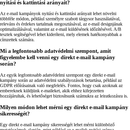
nyitási és kattintási arányait?
Az e-mail kampányok nyitási és kattintási arányait lehet növelni
többféle módon, például személyre szabott tárgysor használatával,
releváns és érdekes tartalmak megosztásával, az e-mail designjának
optimalizálásával, valamint az e-mail küldésének időzítésével. A/B
tesztek segítségével lehet kideríteni, mely elemek hatékonyabbak a
címzettek számára.
Mi a legfontosabb adatvédelmi szempont, amit
figyelembe kell venni egy direkt e-mail kampány
során?
Az egyik legfontosabb adatvédelmi szempont egy direkt e-mail
kampány során az adatvédelmi szabályozások betartása, például az
GDPR előírásainak való megfelelés. Fontos, hogy csak azoknak az
embereknek küldjünk e-maileket, akik ehhez kifejezetten
hozzájárultak, és lehetőséget biztosítsunk számukra az leiratkozásra is.
Milyen módon lehet mérni egy direkt e-mail kampány
sikerességét?
Egy direkt e-mail kampány sikerességét lehet mérni különböző
mutatószámok alapján, mint például az e-mailek nyitási aránya,