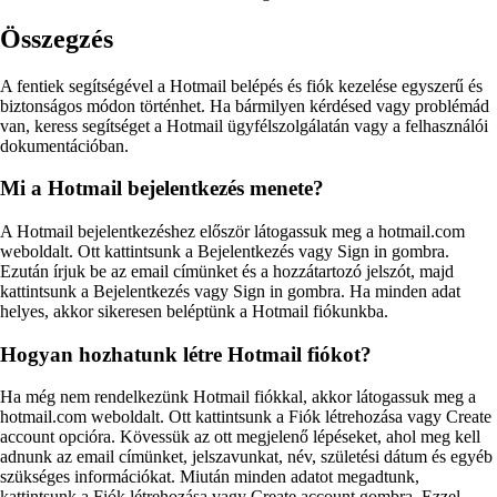
Összegzés
A fentiek segítségével a Hotmail belépés és fiók kezelése egyszerű és
biztonságos módon történhet. Ha bármilyen kérdésed vagy problémád
van, keress segítséget a Hotmail ügyfélszolgálatán vagy a felhasználói
dokumentációban.
Mi a Hotmail bejelentkezés menete?
A Hotmail bejelentkezéshez először látogassuk meg a hotmail.com
weboldalt. Ott kattintsunk a Bejelentkezés vagy Sign in gombra.
Ezután írjuk be az email címünket és a hozzátartozó jelszót, majd
kattintsunk a Bejelentkezés vagy Sign in gombra. Ha minden adat
helyes, akkor sikeresen beléptünk a Hotmail fiókunkba.
Hogyan hozhatunk létre Hotmail fiókot?
Ha még nem rendelkezünk Hotmail fiókkal, akkor látogassuk meg a
hotmail.com weboldalt. Ott kattintsunk a Fiók létrehozása vagy Create
account opcióra. Kövessük az ott megjelenő lépéseket, ahol meg kell
adnunk az email címünket, jelszavunkat, név, születési dátum és egyéb
szükséges információkat. Miután minden adatot megadtunk,
kattintsunk a Fiók létrehozása vagy Create account gombra. Ezzel