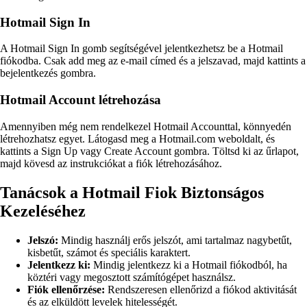
Hotmail Sign In
A Hotmail Sign In gomb segítségével jelentkezhetsz be a Hotmail
fiókodba. Csak add meg az e-mail címed és a jelszavad, majd kattints a
bejelentkezés gombra.
Hotmail Account létrehozása
Amennyiben még nem rendelkezel Hotmail Accounttal, könnyedén
létrehozhatsz egyet. Látogasd meg a Hotmail.com weboldalt, és
kattints a Sign Up vagy Create Account gombra. Töltsd ki az űrlapot,
majd kövesd az instrukciókat a fiók létrehozásához.
Tanácsok a Hotmail Fiok Biztonságos
Kezeléséhez
Jelszó:
Mindig használj erős jelszót, ami tartalmaz nagybetűt,
kisbetűt, számot és speciális karaktert.
Jelentkezz ki:
Mindig jelentkezz ki a Hotmail fiókodból, ha
köztéri vagy megosztott számítógépet használsz.
Fiók ellenőrzése:
Rendszeresen ellenőrizd a fiókod aktivitását
és az elküldött levelek hitelességét.