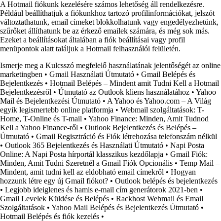
A Hotmail fiókunk kezelésére számos lehetőség áll rendelkezésre.
Például beállíthatjuk a fiókunkhoz tartozó profilinformációkat, jelszót
változtathatunk, email címeket blokkolhatunk vagy engedélyezhetünk,
szűrőket állíthatunk be az érkező emailek számára, és még sok más.
Ezeket a beállításokat általában a fiók beállításai vagy profil
menüpontok alatt találjuk a Hotmail felhasználói felületén.
Ismerje meg a Kulcsszó megfelelő használatának jelentőségét az online
marketingben
•
Gmail Használati Útmutató
•
Gmail Belépés és
Bejelentkezés
•
Hotmail Belépés – Mindent amit Tudni Kell a Hotmail
Bejelentkezésről
•
Útmutató az Outlook kliens használatához
•
Yahoo
Mail és Bejelentkezési Útmutató
•
A Yahoo és Yahoo.com – A Világ
egyik legismertebb online platformja
•
Webmail szolgáltatások: T-
Home, T-Online és T-mail
•
Yahoo Finance: Minden, Amit Tudnod
Kell a Yahoo Finance-ről
•
Outlook Bejelentkezés és Belépés –
Útmutató
•
Gmail Regisztráció és Fiók létrehozása telefonszám nélkül
•
Outlook 365 Bejelentkezés és Használati Útmutató
•
Napi Posta
Online: A Napi Posta hírportál klasszikus kezdőlapja
•
Gmail Fiók:
Minden, Amit Tudni Szeretnél a Gmail Fiók Opcionális
•
Temp Mail –
Mindent, amit tudni kell az eldobható email címekről
•
Hogyan
hozzunk létre egy új Gmail fiókot?
•
Outlook belépés és bejelentkezés
•
Legjobb ideiglenes és hamis e-mail cím generátorok 2021-ben
•
Gmail Levelek Küldése és Belépés
•
Rackhost Webmail és Email
Szolgáltatások
•
Yahoo Mail Belépés és Bejelentkezés Útmutató
•
Hotmail Belépés és fiók kezelés
•