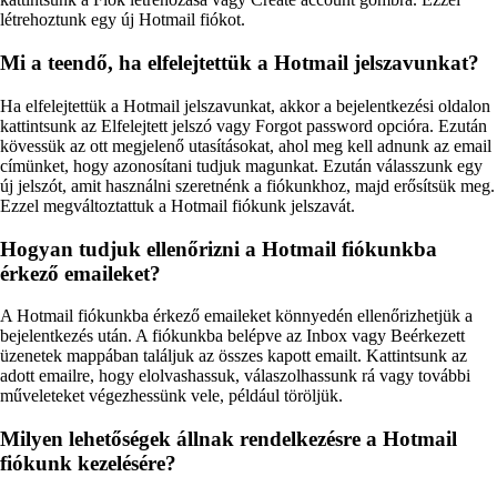
létrehoztunk egy új Hotmail fiókot.
Mi a teendő, ha elfelejtettük a Hotmail jelszavunkat?
Ha elfelejtettük a Hotmail jelszavunkat, akkor a bejelentkezési oldalon
kattintsunk az Elfelejtett jelszó vagy Forgot password opcióra. Ezután
kövessük az ott megjelenő utasításokat, ahol meg kell adnunk az email
címünket, hogy azonosítani tudjuk magunkat. Ezután válasszunk egy
új jelszót, amit használni szeretnénk a fiókunkhoz, majd erősítsük meg.
Ezzel megváltoztattuk a Hotmail fiókunk jelszavát.
Hogyan tudjuk ellenőrizni a Hotmail fiókunkba
érkező emaileket?
A Hotmail fiókunkba érkező emaileket könnyedén ellenőrizhetjük a
bejelentkezés után. A fiókunkba belépve az Inbox vagy Beérkezett
üzenetek mappában találjuk az összes kapott emailt. Kattintsunk az
adott emailre, hogy elolvashassuk, válaszolhassunk rá vagy további
műveleteket végezhessünk vele, például töröljük.
Milyen lehetőségek állnak rendelkezésre a Hotmail
fiókunk kezelésére?