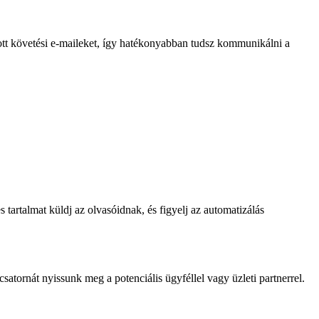
bott követési e-maileket, így hatékonyabban tudsz kommunikálni a
tartalmat küldj az olvasóidnak, és figyelj az automatizálás
atornát nyissunk meg a potenciális ügyféllel vagy üzleti partnerrel.