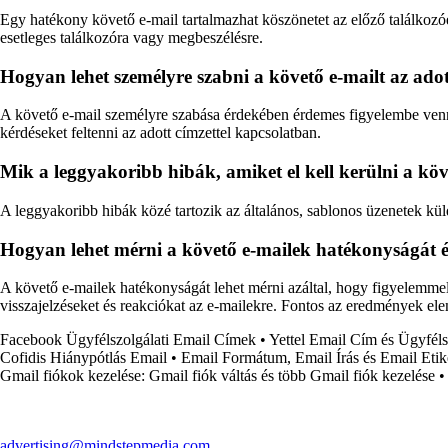
Egy hatékony követő e-mail tartalmazhat köszönetet az előző találkozó
esetleges találkozóra vagy megbeszélésre.
Hogyan lehet személyre szabni a követő e-mailt az ado
A követő e-mail személyre szabása érdekében érdemes figyelembe venni 
kérdéseket feltenni az adott címzettel kapcsolatban.
Mik a leggyakoribb hibák, amiket el kell kerülni a kö
A leggyakoribb hibák közé tartozik az általános, sablonos üzenetek küld
Hogyan lehet mérni a követő e-mailek hatékonyságát 
A követő e-mailek hatékonyságát lehet mérni azáltal, hogy figyelemmel 
visszajelzéseket és reakciókat az e-mailekre. Fontos az eredmények el
Facebook Ügyfélszolgálati Email Címek
•
Yettel Email Cím és Ügyféls
Cofidis Hiánypótlás Email
•
Email Formátum, Email Írás és Email Etik
Gmail fiókok kezelése: Gmail fiók váltás és több Gmail fiók kezelése
•
advertising@mindstepmedia.com