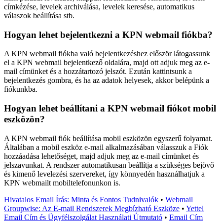
címkézése, levelek archiválása, levelek keresése, automatikus
válaszok beállítása stb.
Hogyan lehet bejelentkezni a KPN webmail fiókba?
A KPN webmail fiókba való bejelentkezéshez először látogassunk
el a KPN webmail bejelentkező oldalára, majd ott adjuk meg az e-
mail címünket és a hozzátartozó jelszót. Ezután kattintsunk a
bejelentkezés gombra, és ha az adatok helyesek, akkor belépünk a
fiókunkba.
Hogyan lehet beállítani a KPN webmail fiókot mobil
eszközön?
A KPN webmail fiók beállítása mobil eszközön egyszerű folyamat.
Általában a mobil eszköz e-mail alkalmazásában válasszuk a Fiók
hozzáadása lehetőséget, majd adjuk meg az e-mail címünket és
jelszavunkat. A rendszer automatikusan beállítja a szükséges bejövő
és kimenő levelezési szervereket, így könnyedén használhatjuk a
KPN webmailt mobiltelefonunkon is.
Hivatalos Email Írás: Minta és Fontos Tudnivalók
•
Webmail
Groupwise: Az E-mail Rendszerek Megbízható Eszköze
•
Yettel
Email Cím és Ügyfélszolgálat Használati Útmutató
•
Email Cím