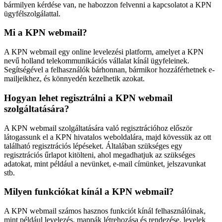
bármilyen kérdése van, ne habozzon felvenni a kapcsolatot a KPN
ügyfélszolgálattal.
Mi a KPN webmail?
A KPN webmail egy online levelezési platform, amelyet a KPN
nevű holland telekommunikációs vállalat kínál ügyfeleinek.
Segítségével a felhasználók bárhonnan, bármikor hozzáférhetnek e-
mailjeikhez, és könnyedén kezelhetik azokat.
Hogyan lehet regisztrálni a KPN webmail
szolgáltatására?
A KPN webmail szolgáltatására való regisztrációhoz először
látogassunk el a KPN hivatalos weboldalára, majd kövessük az ott
található regisztrációs lépéseket. Általában szükséges egy
regisztrációs űrlapot kitölteni, ahol megadhatjuk az szükséges
adatokat, mint például a nevünket, e-mail címünket, jelszavunkat
stb.
Milyen funkciókat kínál a KPN webmail?
A KPN webmail számos hasznos funkciót kínál felhasználóinak,
mint például levelezés, mappák létrehozása és rendezése, levelek