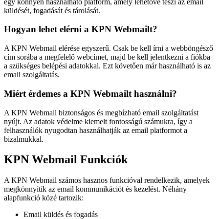
egy könnyen használható platform, amely lehetővé teszi az email
küldését, fogadását és tárolását.
Hogyan lehet elérni a KPN Webmailt?
A KPN Webmail elérése egyszerű. Csak be kell írni a webböngésző
cím sorába a megfelelő webcímet, majd be kell jelentkezni a fiókba
a szükséges belépési adatokkal. Ezt követően már használható is az
email szolgáltatás.
Miért érdemes a KPN Webmailt használni?
A KPN Webmail biztonságos és megbízható email szolgáltatást
nyújt. Az adatok védelme kiemelt fontosságú számukra, így a
felhasználók nyugodtan használhatják az email platformot a
bizalmukkal.
KPN Webmail Funkciók
A KPN Webmail számos hasznos funkcióval rendelkezik, amelyek
megkönnyítik az email kommunikációt és kezelést. Néhány
alapfunkció közé tartozik:
Email küldés és fogadás