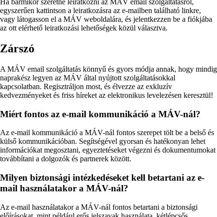
Ha bármikor szeretné leiratkozni az MÁV email szolgáltatásról,
egyszerűen kattintson a leiratkozásra az e-mailben található linkre,
vagy látogasson el a MÁV weboldalára, és jelentkezzen be a fiókjába
az ott elérhető leiratkozási lehetőségek közül választva.
Zárszó
A MÁV email szolgáltatás könnyű és gyors módja annak, hogy mindig
naprakész legyen az MÁV által nyújtott szolgáltatásokkal
kapcsolatban. Regisztráljon most, és élvezze az exkluzív
kedvezményeket és friss híreket az elektronikus levelezésen keresztül!
Miért fontos az e-mail kommunikáció a MÁV-nál?
Az e-mail kommunikáció a MÁV-nál fontos szerepet tölt be a belső és
külső kommunikációban. Segítségével gyorsan és hatékonyan lehet
információkat megosztani, egyeztetéseket végezni és dokumentumokat
továbbítani a dolgozók és partnerek között.
Milyen biztonsági intézkedéseket kell betartani az e-
mail használatakor a MÁV-nál?
Az e-mail használatakor a MÁV-nál fontos betartani a biztonsági
előírásokat, mint például erős jelszavak használata, kétlépcsős