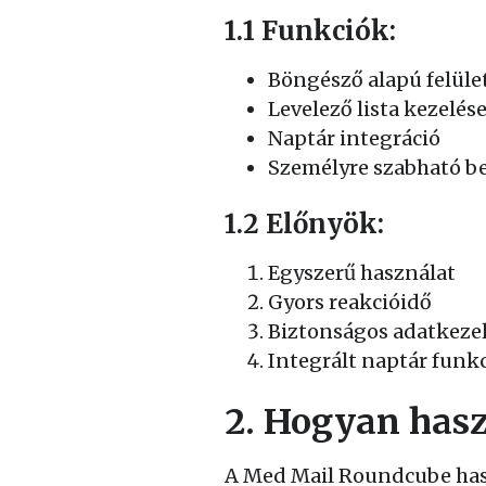
1.1 Funkciók:
Böngésző alapú felüle
Levelező lista kezelés
Naptár integráció
Személyre szabható be
1.2 Előnyök:
Egyszerű használat
Gyors reakcióidő
Biztonságos adatkeze
Integrált naptár funk
2. Hogyan has
A Med Mail Roundcube haszn