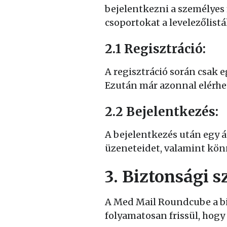
bejelentkezni a személyes
csoportokat a levelezőlist
2.1 Regisztráció:
A regisztráció során csak 
Ezután már azonnal elérhe
2.2 Bejelentkezés:
A bejelentkezés után egy át
üzeneteidet, valamint kön
3. Biztonsági 
A Med Mail Roundcube a biz
folyamatosan frissül, hog