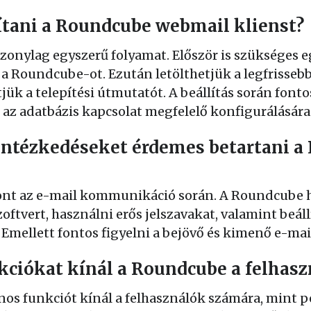
ítani a Roundcube webmail klienst?
zonylag egyszerű folyamat. Először is szükséges e
 a Roundcube-ot. Ezután letölthetjük a legfrissebb 
ük a telepítési útmutatót. A beállítás során fonto
 az adatbázis kapcsolat megfelelő konfigurálására
intézkedéseket érdemes betartani 
nt az e-mail kommunikáció során. A Roundcube h
zoftvert, használni erős jelszavakat, valamint beáll
 Emellett fontos figyelni a bejövő és kimenő e-mail
kciókat kínál a Roundcube a felhas
s funkciót kínál a felhasználók számára, mint pé