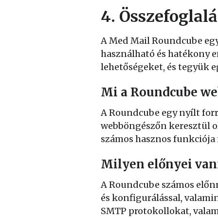
4. Összefoglalá
A Med Mail Roundcube egy 
használható és hatékony e
lehetőségeket, és tegyük e
Mi a Roundcube we
A Roundcube egy nyílt forr
webböngészőn keresztül olv
számos hasznos funkciója m
Milyen előnyei va
A Roundcube számos előnnye
és konfigurálással, valami
SMTP protokollokat, valami