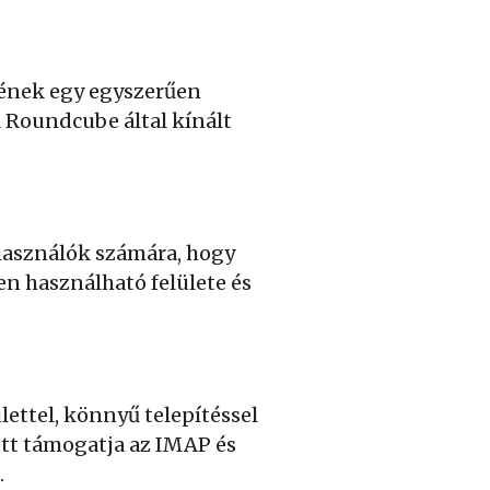
nének egy egyszerűen
 Roundcube által kínált
lhasználók számára, hogy
en használható felülete és
lettel, könnyű telepítéssel
ett támogatja az IMAP és
.