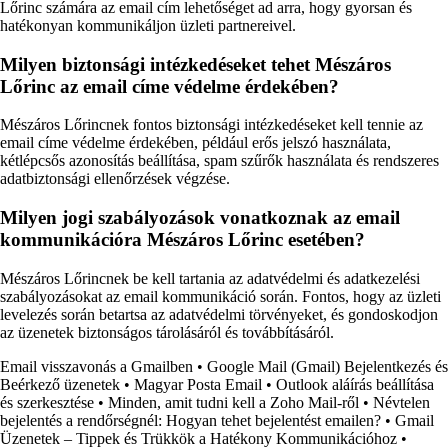
Lőrinc számára az email cím lehetőséget ad arra, hogy gyorsan és
hatékonyan kommunikáljon üzleti partnereivel.
Milyen biztonsági intézkedéseket tehet Mészáros
Lőrinc az email címe védelme érdekében?
Mészáros Lőrincnek fontos biztonsági intézkedéseket kell tennie az
email címe védelme érdekében, például erős jelszó használata,
kétlépcsős azonosítás beállítása, spam szűrők használata és rendszeres
adatbiztonsági ellenőrzések végzése.
Milyen jogi szabályozások vonatkoznak az email
kommunikációra Mészáros Lőrinc esetében?
Mészáros Lőrincnek be kell tartania az adatvédelmi és adatkezelési
szabályozásokat az email kommunikáció során. Fontos, hogy az üzleti
levelezés során betartsa az adatvédelmi törvényeket, és gondoskodjon
az üzenetek biztonságos tárolásáról és továbbításáról.
Email visszavonás a Gmailben
•
Google Mail (Gmail) Bejelentkezés és
Beérkező üzenetek
•
Magyar Posta Email
•
Outlook aláírás beállítása
és szerkesztése
•
Minden, amit tudni kell a Zoho Mail-ről
•
Névtelen
bejelentés a rendőrségnél: Hogyan tehet bejelentést emailen?
•
Gmail
Üzenetek – Tippek és Trükkök a Hatékony Kommunikációhoz
•