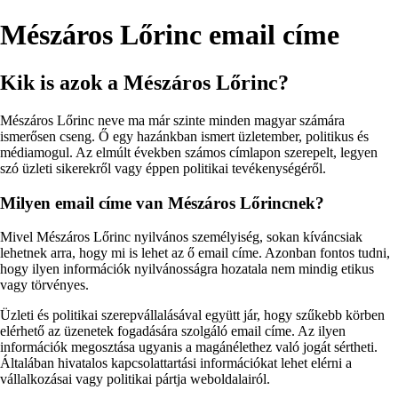
Mészáros Lőrinc email címe
Kik is azok a Mészáros Lőrinc?
Mészáros Lőrinc neve ma már szinte minden magyar számára
ismerősen cseng. Ő egy hazánkban ismert üzletember, politikus és
médiamogul. Az elmúlt években számos címlapon szerepelt, legyen
szó üzleti sikerekről vagy éppen politikai tevékenységéről.
Milyen email címe van Mészáros Lőrincnek?
Mivel Mészáros Lőrinc nyilvános személyiség, sokan kíváncsiak
lehetnek arra, hogy mi is lehet az ő email címe. Azonban fontos tudni,
hogy ilyen információk nyilvánosságra hozatala nem mindig etikus
vagy törvényes.
Üzleti és politikai szerepvállalásával együtt jár, hogy szűkebb körben
elérhető az üzenetek fogadására szolgáló email címe. Az ilyen
információk megosztása ugyanis a magánélethez való jogát sértheti.
Általában hivatalos kapcsolattartási információkat lehet elérni a
vállalkozásai vagy politikai pártja weboldalairól.