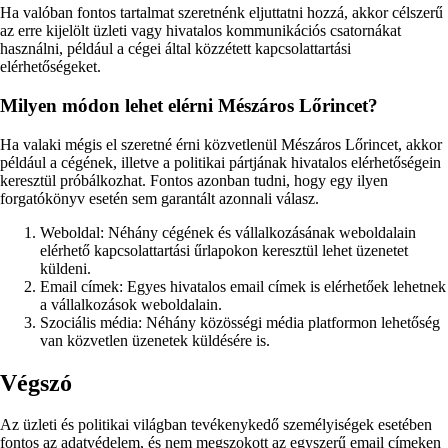
Ha valóban fontos tartalmat szeretnénk eljuttatni hozzá, akkor célszerű
az erre kijelölt üzleti vagy hivatalos kommunikációs csatornákat
használni, például a cégei által közzétett kapcsolattartási
elérhetőségeket.
Milyen módon lehet elérni Mészáros Lőrincet?
Ha valaki mégis el szeretné érni közvetlenül Mészáros Lőrincet, akkor
például a cégének, illetve a politikai pártjának hivatalos elérhetőségein
keresztül próbálkozhat. Fontos azonban tudni, hogy egy ilyen
forgatókönyv esetén sem garantált azonnali válasz.
Weboldal: Néhány cégének és vállalkozásának weboldalain
elérhető kapcsolattartási űrlapokon keresztül lehet üzenetet
küldeni.
Email címek: Egyes hivatalos email címek is elérhetőek lehetnek
a vállalkozások weboldalain.
Szociális média: Néhány közösségi média platformon lehetőség
van közvetlen üzenetek küldésére is.
Végszó
Az üzleti és politikai világban tevékenykedő személyiségek esetében
fontos az adatvédelem, és nem megszokott az egyszerű email címeken