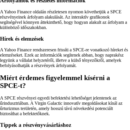
Árfolyamok és részletes információk
A Yahoo Finance oldalán részletesen nyomon követhetjük a SPCE
részvényeinek árfolyam alakulását. Az interaktív grafikonok
segítségével könnyen áttekinthető, hogy hogyan alakult az árfolyam a
különböző időszakokban.
Hírek és elemzések
A Yahoo Finance rendszeresen frissíti a SPCE-re vonatkozó híreket és
elemzéseket. Ezek az információk segítenek abban, hogy naprakész
legyünk a vállalat helyzetéről, illetve a külső tényezőkről, amelyek
befolyásolhatják a részvények árfolyamát.
Miért érdemes figyelemmel kísérni a
SPCE-t?
A SPCE részvényei egyedi befektetési lehetőséget jelentenek az
űrindusztriában. A Virgin Galactic innovatív megoldásokat kínál az
űrturizmus területén, amely hosszú távú növekedési potenciált
biztosíthat a befektetőknek.
Tippek a részvényvásárláshoz