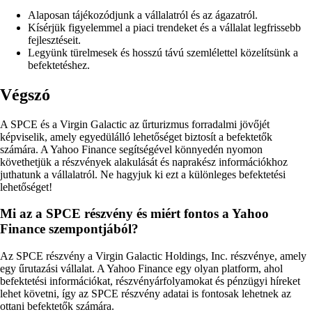
Alaposan tájékozódjunk a vállalatról és az ágazatról.
Kísérjük figyelemmel a piaci trendeket és a vállalat legfrissebb
fejlesztéseit.
Legyünk türelmesek és hosszú távú szemlélettel közelítsünk a
befektetéshez.
Végszó
A SPCE és a Virgin Galactic az űrturizmus forradalmi jövőjét
képviselik, amely egyedülálló lehetőséget biztosít a befektetők
számára. A Yahoo Finance segítségével könnyedén nyomon
követhetjük a részvények alakulását és naprakész információkhoz
juthatunk a vállalatról. Ne hagyjuk ki ezt a különleges befektetési
lehetőséget!
Mi az a SPCE részvény és miért fontos a Yahoo
Finance szempontjából?
Az SPCE részvény a Virgin Galactic Holdings, Inc. részvénye, amely
egy űrutazási vállalat. A Yahoo Finance egy olyan platform, ahol
befektetési információkat, részvényárfolyamokat és pénzügyi híreket
lehet követni, így az SPCE részvény adatai is fontosak lehetnek az
ottani befektetők számára.