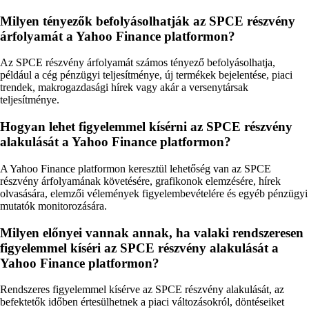
Milyen tényezők befolyásolhatják az SPCE részvény
árfolyamát a Yahoo Finance platformon?
Az SPCE részvény árfolyamát számos tényező befolyásolhatja,
például a cég pénzügyi teljesítménye, új termékek bejelentése, piaci
trendek, makrogazdasági hírek vagy akár a versenytársak
teljesítménye.
Hogyan lehet figyelemmel kísérni az SPCE részvény
alakulását a Yahoo Finance platformon?
A Yahoo Finance platformon keresztül lehetőség van az SPCE
részvény árfolyamának követésére, grafikonok elemzésére, hírek
olvasására, elemzői vélemények figyelembevételére és egyéb pénzügyi
mutatók monitorozására.
Milyen előnyei vannak annak, ha valaki rendszeresen
figyelemmel kíséri az SPCE részvény alakulását a
Yahoo Finance platformon?
Rendszeres figyelemmel kísérve az SPCE részvény alakulását, az
befektetők időben értesülhetnek a piaci változásokról, döntéseiket