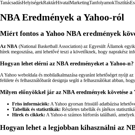
Tanácsadás
Helyiségek
Raktár
Hivatal
Marketing
Tanfolyamok
Tisztítás
Es
NBA Eredmények a Yahoo-ról
Miért fontos a Yahoo NBA eredmények köv
Az NBA
(National Basketball Association) az Egyesült Államok egyik
hírek megosztása, ami lehetővé teszi a követőknek, hogy naprakész inf
Hogyan lehet elérni az NBA eredményeket a Yahoo-n?
A Yahoo weboldala és mobilalkalmazása egyaránt lehetőséget nyújt az 
felülete és felhasználóbarát designja segíti a felhasználókat abban, hog
Milyen előnyökkel jár az NBA eredmények követése a
Friss információk:
A Yahoo gyorsan frissülő adatbázisa lehető
Tabellák és statisztikák:
Részletes tabellák és játékos statisztik
Hírek és cikkek:
A Yahoo-n számos hírforrás található, amelyek
Hogyan lehet a legjobban kihasználni az 