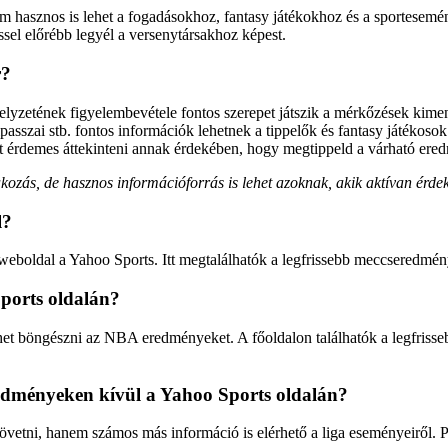
hasznos is lehet a fogadásokhoz, fantasy játékokhoz és a sportesemé
sel előrébb legyél a versenytársakhoz képest.
r?
helyzetének figyelembevétele fontos szerepet játszik a mérkőzések kim
passzai stb. fontos információk lehetnek a tippelők és fantasy játékoso
 érdemes áttekinteni annak érdekében, hogy megtippeld a várható ere
s, de hasznos információforrás is lehet azoknak, akik aktívan érdekl
l?
ldal a Yahoo Sports. Itt megtalálhatók a legfrissebb meccseredmények, 
ports oldalán?
et böngészni az NBA eredményeket. A főoldalon találhatók a legfrisse
edményeken kívül a Yahoo Sports oldalán?
ni, hanem számos más információ is elérhető a liga eseményeiről. Péld