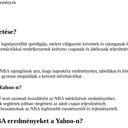
emények
etése?
 legnépszerűbb sportligája, melyet világszerte követnek és rajonganak
ormációkkal rendelkezzenek kedvenc csapataik és játékosaik teljesítmé
NBA rajongóinak arra, hogy naprakész eredményeket, tabellákat és hír
y gyorsan megtalálják a keresett információkat.
 Yahoo-n?
vé teszi azonnali hozzáférést az NBA mérkőzések eredményeihez.
ák segítenek jobban megérteni az adott csapat teljesítményét.
 beszámolnak az NBA legfrissebb eseményeiről és fejleményeiről.
NBA eredményeket a Yahoo-n?