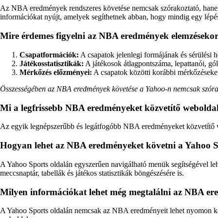
Az NBA eredmények rendszeres követése nemcsak szórakoztató, hanem 
információkat nyújt, amelyek segíthetnek abban, hogy mindig egy lépés
Mire érdemes figyelni az NBA eredmények elemzéseko
Csapatformációk:
A csapatok jelenlegi formájának és sérülési 
Játékosstatisztikák:
A játékosok átlagpontszáma, lepattanói, gól
Mérkőzés előzményei:
A csapatok közötti korábbi mérkőzéseket
Összességében az NBA eredmények követése a Yahoo-n nemcsak szórakozá
Mi a legfrissebb NBA eredményeket közvetítő webolda
Az egyik legnépszerűbb és legátfogóbb NBA eredményeket közvetítő webo
Hogyan lehet az NBA eredményeket követni a Yahoo S
A Yahoo Sports oldalán egyszerűen navigálható menük segítségével leh
meccsnaptár, tabellák és játékos statisztikák böngészésére is.
Milyen információkat lehet még megtalálni az NBA er
A Yahoo Sports oldalán nemcsak az NBA eredményeit lehet nyomon követ