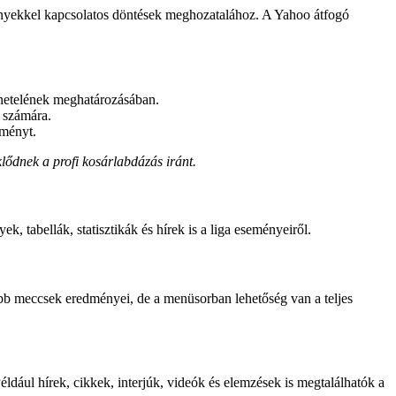
nyekkel kapcsolatos döntések meghozatalához. A Yahoo átfogó
enetelének meghatározásában.
k számára.
dményt.
ődnek a profi kosárlabdázás iránt.
tabellák, statisztikák és hírek is a liga eseményeiről.
bb meccsek eredményei, de a menüsorban lehetőség van a teljes
ául hírek, cikkek, interjúk, videók és elemzések is megtalálhatók a