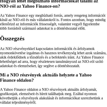
Hogyan lehet megbízható információkat találni az
NIO-ról az Yahoo Finance-on?
Az Yahoo Finance egy megbízható forrás, amely rengeteg információt
kínál az NIO-ról és más vállalatokról is. Fontos azonban, hogy mindig
ellenőrizd az információk frissességét, valamint vegyél figyelembe
több forrásból származó adatokat is a döntéshozatal előtt.
Összegzés
Az NIO részvényekkel kapcsolatos információk és árfolyamok
nyomonkövetése izgalmas és hasznos tevékenység lehet azok számára,
akik érdeklődnek a tőzsdézés és a befektetés iránt. Az Yahoo Finance
lehetőséget ad arra, hogy részletesen tanulmányozd az NIO-ról szóló
adatokat és elemzéseket, így segítve a döntéshozatalt.
Mi a NIO részvények aktuális helyzete a Yahoo
Finance oldalon?
A Yahoo Finance oldalon a NIO részvények aktuális árfolyamát,
grafikonjait, elemzéseit és híreit találhatjuk meg. Ezáltal nyomon
követhetjük a részvények alakulását és információkat szerezhetünk a
vállalat teljesítményéről.