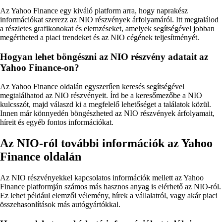
Az Yahoo Finance egy kiváló platform arra, hogy naprakész
információkat szerezz az NIO részvények árfolyamáról. Itt megtalálod
a részletes grafikonokat és elemzéseket, amelyek segítségével jobban
megértheted a piaci trendeket és az NIO cégének teljesítményét.
Hogyan lehet böngészni az NIO részvény adatait az
Yahoo Finance-on?
Az Yahoo Finance oldalán egyszerűen keresés segítségével
megtalálhatod az NIO részvényeit. Írd be a keresőmezőbe a NIO
kulcsszót, majd válaszd ki a megfelelő lehetőséget a találatok közül.
Innen már könnyedén böngészheted az NIO részvények árfolyamait,
híreit és egyéb fontos információkat.
Az NIO-ról további információk az Yahoo
Finance oldalán
Az NIO részvényekkel kapcsolatos információk mellett az Yahoo
Finance platformján számos más hasznos anyag is elérhető az NIO-ról.
Ez lehet például elemzői vélemény, hírek a vállalatról, vagy akár piaci
összehasonlítások más autógyártókkal.