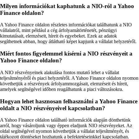
Milyen információkat kaphatunk a NIO-ról a Yahoo
Finance oldalon?
A Yahoo Finance oldalon részletes információkat találhatunk a NIO
vállalatról, mint például a cég árfolyamátörténetét, pénzügyi
kimutatásait, elemzéseit, híreit és egyebeket. Ezek az adatok
segíthetnek abban, hogy átlátható képet kapjunk a vállalat helyzetéről.
Miért fontos figyelemmel kísérni a NIO részvényeit a
Yahoo Finance oldalon?
A NIO részvényeinek alakulása fontos mutató lehet a vállalat
teljesítményéről és piaci helyzetéről. A Yahoo Finance oldalon nyomon
követhetjük a részvények árfolyammozgásait, elemzéseit és híreit,
amelyek segítségével időben reagálhatunk a piaci változásokra.
Hogyan lehet hasznosan felhasználni a Yahoo Finance
oldalt a NIO részvényeivel kapcsolatban?
A Yahoo Finance oldalon található információk alapján dönthetünk
arról, hogy vásároljunk vagy éppen eladjunk NIO részvényeket. Az
oldal segítségével nyomon követhetjük a vállalat teljesítményét, és
tájékozott döntéseket hozhatunk a befektetéseinkkel kapcsolatban.