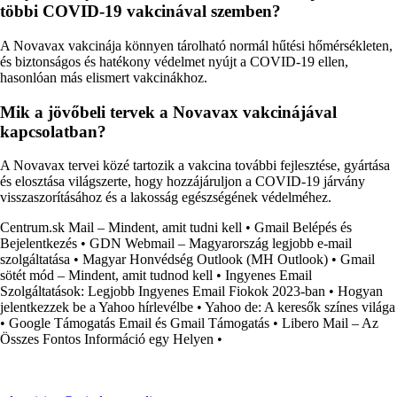
többi COVID-19 vakcinával szemben?
A Novavax vakcinája könnyen tárolható normál hűtési hőmérsékleten,
és biztonságos és hatékony védelmet nyújt a COVID-19 ellen,
hasonlóan más elismert vakcinákhoz.
Mik a jövőbeli tervek a Novavax vakcinájával
kapcsolatban?
A Novavax tervei közé tartozik a vakcina további fejlesztése, gyártása
és elosztása világszerte, hogy hozzájáruljon a COVID-19 járvány
visszaszorításához és a lakosság egészségének védelméhez.
Centrum.sk Mail – Mindent, amit tudni kell
•
Gmail Belépés és
Bejelentkezés
•
GDN Webmail – Magyarország legjobb e-mail
szolgáltatása
•
Magyar Honvédség Outlook (MH Outlook)
•
Gmail
sötét mód – Mindent, amit tudnod kell
•
Ingyenes Email
Szolgáltatások: Legjobb Ingyenes Email Fiokok 2023-ban
•
Hogyan
jelentkezzek be a Yahoo hírlevélbe
•
Yahoo de: A keresők színes világa
•
Google Támogatás Email és Gmail Támogatás
•
Libero Mail – Az
Összes Fontos Információ egy Helyen
•