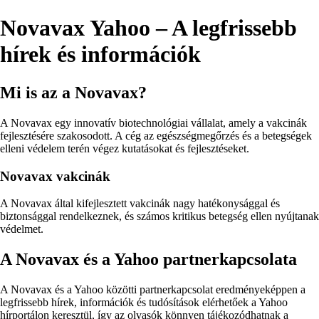
Novavax Yahoo – A legfrissebb
hírek és információk
Mi is az a Novavax?
A Novavax egy innovatív biotechnológiai vállalat, amely a vakcinák
fejlesztésére szakosodott. A cég az egészségmegőrzés és a betegségek
elleni védelem terén végez kutatásokat és fejlesztéseket.
Novavax vakcinák
A Novavax által kifejlesztett vakcinák nagy hatékonysággal és
biztonsággal rendelkeznek, és számos kritikus betegség ellen nyújtanak
védelmet.
A Novavax és a Yahoo partnerkapcsolata
A Novavax és a Yahoo közötti partnerkapcsolat eredményeképpen a
legfrissebb hírek, információk és tudósítások elérhetőek a Yahoo
hírportálon keresztül, így az olvasók könnyen tájékozódhatnak a