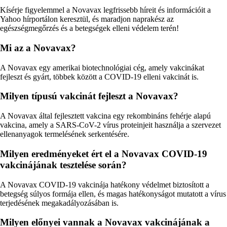
Kísérje figyelemmel a Novavax legfrissebb híreit és információit a
Yahoo hírportálon keresztül, és maradjon naprakész az
egészségmegőrzés és a betegségek elleni védelem terén!
Mi az a Novavax?
A Novavax egy amerikai biotechnológiai cég, amely vakcinákat
fejleszt és gyárt, többek között a COVID-19 elleni vakcinát is.
Milyen típusú vakcinát fejleszt a Novavax?
A Novavax által fejlesztett vakcina egy rekombináns fehérje alapú
vakcina, amely a SARS-CoV-2 vírus proteinjeit használja a szervezet
ellenanyagok termelésének serkentésére.
Milyen eredményeket ért el a Novavax COVID-19
vakcinájának tesztelése során?
A Novavax COVID-19 vakcinája hatékony védelmet biztosított a
betegség súlyos formája ellen, és magas hatékonyságot mutatott a vírus
terjedésének megakadályozásában is.
Milyen előnyei vannak a Novavax vakcinájának a