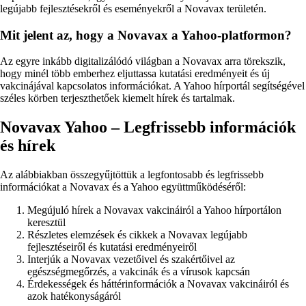
legújabb fejlesztésekről és eseményekről a Novavax területén.
Mit jelent az, hogy a Novavax a Yahoo-platformon?
Az egyre inkább digitalizálódó világban a Novavax arra törekszik,
hogy minél több emberhez eljuttassa kutatási eredményeit és új
vakcinájával kapcsolatos információkat. A Yahoo hírportál segítségével
széles körben terjeszthetőek kiemelt hírek és tartalmak.
Novavax Yahoo – Legfrissebb információk
és hírek
Az alábbiakban összegyűjtöttük a legfontosabb és legfrissebb
információkat a Novavax és a Yahoo együttműködéséről:
Megújuló hírek a Novavax vakcináiról a Yahoo hírportálon
keresztül
Részletes elemzések és cikkek a Novavax legújabb
fejlesztéseiről és kutatási eredményeiről
Interjúk a Novavax vezetőivel és szakértőivel az
egészségmegőrzés, a vakcinák és a vírusok kapcsán
Érdekességek és háttérinformációk a Novavax vakcináiról és
azok hatékonyságáról