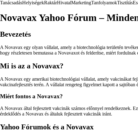
Tanácsadás
Helyiségek
Raktár
Hivatal
Marketing
Tanfolyamok
Tisztítás
Es
Novavax Yahoo Fórum – Mindent
Bevezetés
A Novavax egy olyan vállalat, amely a biotechnológia területén tevéke
hogy részletesen bemutassa a Novavaxot és felderítse, miért fordulna
Mi is az a Novavax?
A Novavax egy amerikai biotechnológiai vállalat, amely vakcinákat fe
vakcinafejlesztés terén. A vállalat rengeteg figyelmet kapott a sajtóban
Miért fontos a Novavax?
A Novavax által fejlesztett vakcinák számos előnnyel rendelkeznek. Ez
érdeklődés a Novavax és általuk fejlesztett vakcinák iránt.
Yahoo Fórumok és a Novavax