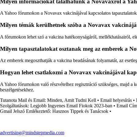
Milyen információkat találhatunk a Novavaxról a Y
A Yahoo fórumokon a Novavax vakcinájával kapcsolatos tapasztalatokat
Milyen témák kerülhetnek szóba a Novavax vakcinájá
A fórumokon lehet szó a vakcina hatékonyságáról, mellékhatásairól, el
Milyen tapasztalatokat osztanak meg az emberek a N
Az emberek megoszthatják a vakcina beadásának folyamatát, az esetleges
Hogyan lehet csatlakozni a Novavax vakcinájával kap
A Yahoo fórumokon való részvételhez regisztráció szükséges, majd a k
beszélgetésekhez.
Tutanota Mail és Email: Minden, Amit Tudni Kell
•
Email helyesírás
•
Szolgáltatások: Legjobb Ingyenes Email Fiokok 2023-ban
•
Email Cím
Gmail Jelszó Emlékeztető: Hasznos Tippek és Tanácsok
•
advertising@mindstepmedia.com