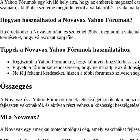
A Yahoo Fórumok egy kiváló hely arra, hogy az emberek megosszák tapa
számára, aki többet szeretne megtudni erről a vállalatról és a vakcináikr
Hogyan használhatod a Novavax Yahoo Fórumait?
Ha érdeklődsz a Novavax iránt, és szeretnél többet megtudni a vakcinái
kérdéseket, hogy válaszokat kapj tőle.
Tippek a Novavax Yahoo Fórumok használatához
Regisztrálj a Yahoo Fórumokra, hogy könnyen hozzáférhess az ö
Figyeld a fórumokat rendszeresen, hogy ne maradj le az újdonsá
Ne félj feltenni kérdéseket, hiszen a többi fórumozó szívesen segí
Összegzés
A Novavax és a Yahoo Fórumok remek lehetőséget kínálnak mindazoknak
fejlesztett vakcinákról, és aktívan részt vehess a közösségi beszélgetés
Mi a Novavax?
A Novavax egy amerikai biotechnológiai cég, amely vakcinákat fejleszt