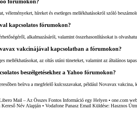
ahoo fórumokon?
, véleményeket, híreket és esetleges mellékhatásokról szóló beszámoló
val kapcsolatos fórumokon?
érhetőségéről, alkalmazásáról, valamint összehasonlításokat is olvasha
ovavax vakcinájával kapcsolatban a fórumokon?
 mellékhatásokat, az oltás utáni tüneteket, valamint az általános tapa
csolatos beszélgetésekhez a Yahoo fórumokon?
eresőben beírva a megfelelő kulcsszavakat, például Novavax vakcina, 
Libero Mail – Az Összes Fontos Információ egy Helyen
•
one.com web
 Kereső Név Alapján
•
Vodafone Panasz Email Küldése: Hasznos Útmu