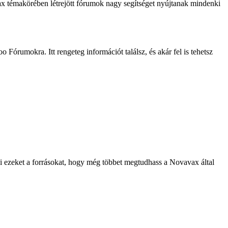
ax témakörében létrejött fórumok nagy segítséget nyújtanak mindenki
Fórumokra. Itt rengeteg információt találsz, és akár fel is tehetsz
 ezeket a forrásokat, hogy még többet megtudhass a Novavax által