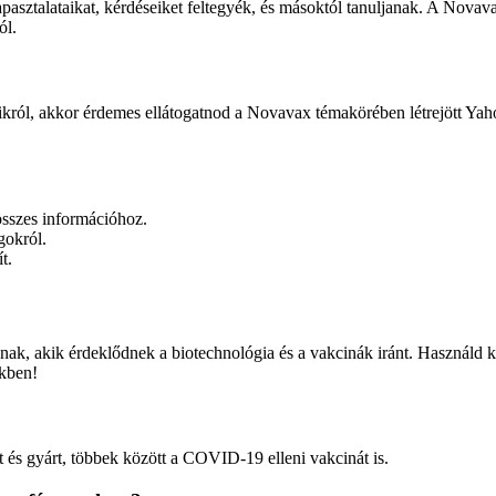
sztalataikat, kérdéseiket feltegyék, és másoktól tanuljanak. A Novav
ól.
król, akkor érdemes ellátogatnod a Novavax témakörében létrejött Yahoo 
sszes információhoz.
gokról.
t.
, akik érdeklődnek a biotechnológia és a vakcinák iránt. Használd ki
ekben!
 és gyárt, többek között a COVID-19 elleni vakcinát is.