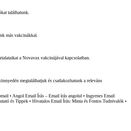
kat találhatunk.
tunk más vakcinákkal.
sztalataikat a Novavax vakcinájával kapcsolatban.
könnyedén megtalálhatjuk és csatlakozhatunk a releváns
mail
•
Angol Email Írás – Email írás angolul
•
Ingyenes Email
tató és Tippek
•
Hivatalos Email Írás: Minta és Fontos Tudnivalók
•