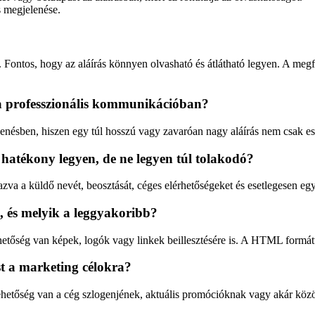
s megjelenése.
Fontos, hogy az aláírás könnyen olvasható és átlátható legyen. A megf
e a professzionális kommunikációban?
jelenésben, hiszen egy túl hosszú vagy zavaróan nagy aláírás nem csak e
 hatékony legyen, de ne legyen túl tolakodó?
mazva a küldő nevét, beosztását, céges elérhetőségeket és esetlegesen e
, és melyik a leggyakoribb?
hetőség van képek, logók vagy linkek beillesztésére is. A HTML formát
st a marketing célokra?
lehetőség van a cég szlogenjének, aktuális promócióknak vagy akár közö