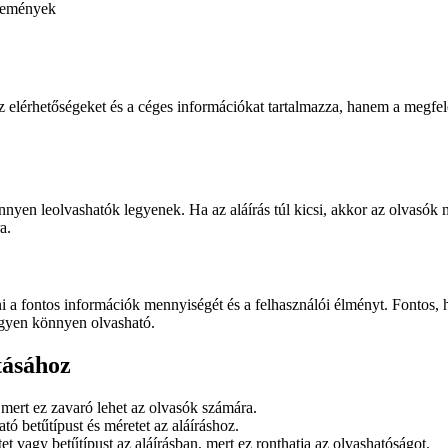
emények
z elérhetőségeket és a céges információkat tartalmazza, hanem a megfel
nnyen leolvashatók legyenek. Ha az aláírás túl kicsi, akkor az olvasók
a.
i a fontos információk mennyiségét és a felhasználói élményt. Fontos, h
legyen könnyen olvasható.
tásához
 mert ez zavaró lehet az olvasók számára.
ó betűtípust és méretet az aláíráshoz.
et vagy betűtípust az aláírásban, mert ez ronthatja az olvashatóságot.