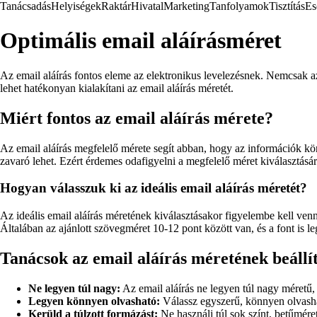
Tanácsadás
Helyiségek
Raktár
Hivatal
Marketing
Tanfolyamok
Tisztítás
Es
Optimális email aláírásméret
Az email aláírás fontos eleme az elektronikus levelezésnek. Nemcsak a
lehet hatékonyan kialakítani az email aláírás méretét.
Miért fontos az email aláírás mérete?
Az email aláírás megfelelő mérete segít abban, hogy az információk kö
zavaró lehet. Ezért érdemes odafigyelni a megfelelő méret kiválasztásár
Hogyan válasszuk ki az ideális email aláírás méretét?
Az ideális email aláírás méretének kiválasztásakor figyelembe kell venn
Általában az ajánlott szövegméret 10-12 pont között van, és a font is 
Tanácsok az email aláírás méretének beállí
Ne legyen túl nagy:
Az email aláírás ne legyen túl nagy méretű,
Legyen könnyen olvasható:
Válassz egyszerű, könnyen olvashat
Kerüld a túlzott formázást:
Ne használj túl sok színt, betűméret