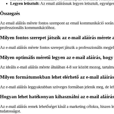
Legyen letisztult:
Az email aláírásnak legyen letisztult, egysége
Összegzés
Az email aláírás mérete fontos szempont az email kommunikáció során. 
professzionális kommunikációhoz.
Milyen fontos szerepet játszik az e-mail aláírás méret
Az e-mail aláírás mérete fontos szerepet játszik a professzionális meg
Milyen optimális méretű legyen az e-mail aláírás, hogy
Az ideális e-mail aláírás mérete általában 4-8 sor között mozog, tartal
Milyen formátumokban lehet elérhető az e-mail aláírás
Az e-mail aláírás leggyakrabban szöveges formában jelenik meg, de le
Hogyan lehet hatékonyan kihasználni az e-mail aláírá
Az e-mail aláírás remek lehetőséget kínál a marketing célokra, hiszen 
tudatosságot.