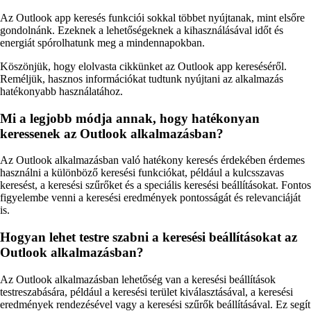
Az Outlook app keresés funkciói sokkal többet nyújtanak, mint elsőre
gondolnánk. Ezeknek a lehetőségeknek a kihasználásával időt és
energiát spórolhatunk meg a mindennapokban.
Köszönjük, hogy elolvasta cikkünket az Outlook app kereséséről.
Reméljük, hasznos információkat tudtunk nyújtani az alkalmazás
hatékonyabb használatához.
Mi a legjobb módja annak, hogy hatékonyan
keressenek az Outlook alkalmazásban?
Az Outlook alkalmazásban való hatékony keresés érdekében érdemes
használni a különböző keresési funkciókat, például a kulcsszavas
keresést, a keresési szűrőket és a speciális keresési beállításokat. Fontos
figyelembe venni a keresési eredmények pontosságát és relevanciáját
is.
Hogyan lehet testre szabni a keresési beállításokat az
Outlook alkalmazásban?
Az Outlook alkalmazásban lehetőség van a keresési beállítások
testreszabására, például a keresési terület kiválasztásával, a keresési
eredmények rendezésével vagy a keresési szűrők beállításával. Ez segít