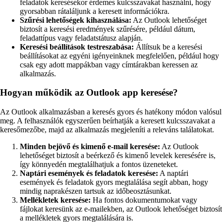
feladatok keresésekor érdemes kulcsszavakat használni, hogy
gyorsabban rátaláljunk a keresett információkra.
Szűrési lehetőségek kihasználása:
Az Outlook lehetőséget
biztosít a keresési eredmények szűrésére, például dátum,
feladattípus vagy feladatstátusz alapján.
Keresési beállítások testreszabása:
Állítsuk be a keresési
beállításokat az egyéni igényeinknek megfelelően, például hogy
csak egy adott mappákban vagy címtárakban keressen az
alkalmazás.
Hogyan működik az Outlook app keresése?
Az Outlook alkalmazásban a keresés gyors és hatékony módon valósul
meg. A felhasználók egyszerűen beírhatják a keresett kulcsszavakat a
keresőmezőbe, majd az alkalmazás megjeleníti a releváns találatokat.
Minden bejövő és kimenő e-mail keresése:
Az Outlook
lehetőséget biztosít a beérkező és kimenő levelek keresésére is,
így könnyedén megtalálhatjuk a fontos üzeneteket.
Naptári események és feladatok keresése:
A naptári
események és feladatok gyors megtalálása segít abban, hogy
mindig naprakészen tartsuk az időbeosztásunkat.
Mellékletek keresése:
Ha fontos dokumentumokat vagy
fájlokat keresünk az e-mailekben, az Outlook lehetőséget biztosít
a mellékletek gyors megtalálására is.