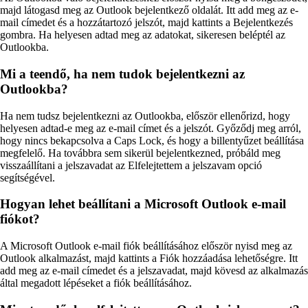
majd látogasd meg az Outlook bejelentkező oldalát. Itt add meg az e-
mail címedet és a hozzátartozó jelszót, majd kattints a Bejelentkezés
gombra. Ha helyesen adtad meg az adatokat, sikeresen beléptél az
Outlookba.
Mi a teendő, ha nem tudok bejelentkezni az
Outlookba?
Ha nem tudsz bejelentkezni az Outlookba, először ellenőrizd, hogy
helyesen adtad-e meg az e-mail címet és a jelszót. Győződj meg arról,
hogy nincs bekapcsolva a Caps Lock, és hogy a billentyűzet beállítása
megfelelő. Ha továbbra sem sikerül bejelentkezned, próbáld meg
visszaállítani a jelszavadat az Elfelejtettem a jelszavam opció
segítségével.
Hogyan lehet beállítani a Microsoft Outlook e-mail
fiókot?
A Microsoft Outlook e-mail fiók beállításához először nyisd meg az
Outlook alkalmazást, majd kattints a Fiók hozzáadása lehetőségre. Itt
add meg az e-mail címedet és a jelszavadat, majd kövesd az alkalmazás
által megadott lépéseket a fiók beállításához.