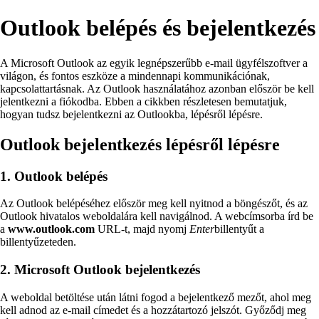
Outlook belépés és bejelentkezés
A Microsoft Outlook az egyik legnépszerűbb e-mail ügyfélszoftver a
világon, és fontos eszköze a mindennapi kommunikációnak,
kapcsolattartásnak. Az Outlook használatához azonban először be kell
jelentkezni a fiókodba. Ebben a cikkben részletesen bemutatjuk,
hogyan tudsz bejelentkezni az Outlookba, lépésről lépésre.
Outlook bejelentkezés lépésről lépésre
1. Outlook belépés
Az Outlook belépéséhez először meg kell nyitnod a böngészőt, és az
Outlook hivatalos weboldalára kell navigálnod. A webcímsorba írd be
a
www.outlook.com
URL-t, majd nyomj
Enter
billentyűt a
billentyűzeteden.
2. Microsoft Outlook bejelentkezés
A weboldal betöltése után látni fogod a bejelentkező mezőt, ahol meg
kell adnod az e-mail címedet és a hozzátartozó jelszót. Győződj meg