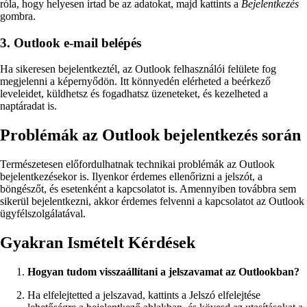
róla, hogy helyesen írtad be az adatokat, majd kattints a
Bejelentkezés
gombra.
3. Outlook e-mail belépés
Ha sikeresen bejelentkeztél, az Outlook felhasználói felülete fog
megjelenni a képernyődön. Itt könnyedén elérheted a beérkező
leveleidet, küldhetsz és fogadhatsz üzeneteket, és kezelheted a
naptáradat is.
Problémák az Outlook bejelentkezés során
Természetesen előfordulhatnak technikai problémák az Outlook
bejelentkezésekor is. Ilyenkor érdemes ellenőrizni a jelszót, a
böngészőt, és esetenként a kapcsolatot is. Amennyiben továbbra sem
sikerül bejelentkezni, akkor érdemes felvenni a kapcsolatot az Outlook
ügyfélszolgálatával.
Gyakran Ismételt Kérdések
Hogyan tudom visszaállítani a jelszavamat az Outlookban?
Ha elfelejtetted a jelszavad, kattints a Jelszó elfelejtése