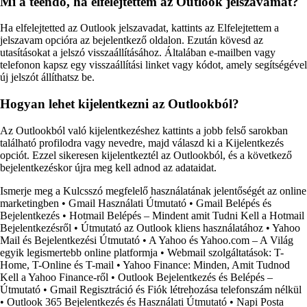
Mi a teendő, ha elfelejtettem az Outlook jelszavamat?
Ha elfelejtetted az Outlook jelszavadat, kattints az Elfelejtettem a
jelszavam opcióra az bejelentkező oldalon. Ezután kövesd az
utasításokat a jelszó visszaállításához. Általában e-mailben vagy
telefonon kapsz egy visszaállítási linket vagy kódot, amely segítségével
új jelszót állíthatsz be.
Hogyan lehet kijelentkezni az Outlookból?
Az Outlookból való kijelentkezéshez kattints a jobb felső sarokban
található profilodra vagy nevedre, majd válaszd ki a Kijelentkezés
opciót. Ezzel sikeresen kijelentkeztél az Outlookból, és a következő
bejelentkezéskor újra meg kell adnod az adataidat.
Ismerje meg a Kulcsszó megfelelő használatának jelentőségét az online
marketingben
•
Gmail Használati Útmutató
•
Gmail Belépés és
Bejelentkezés
•
Hotmail Belépés – Mindent amit Tudni Kell a Hotmail
Bejelentkezésről
•
Útmutató az Outlook kliens használatához
•
Yahoo
Mail és Bejelentkezési Útmutató
•
A Yahoo és Yahoo.com – A Világ
egyik legismertebb online platformja
•
Webmail szolgáltatások: T-
Home, T-Online és T-mail
•
Yahoo Finance: Minden, Amit Tudnod
Kell a Yahoo Finance-ről
•
Outlook Bejelentkezés és Belépés –
Útmutató
•
Gmail Regisztráció és Fiók létrehozása telefonszám nélkül
•
Outlook 365 Bejelentkezés és Használati Útmutató
•
Napi Posta