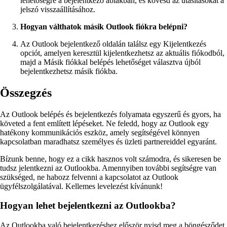
lehetőségre a bejelentkező ablakban, és kövesd az utasításokat a
jelszó visszaállításához.
Hogyan válthatok másik Outlook fiókra belépni?
Az Outlook bejelentkező oldalán találsz egy Kijelentkezés
opciót, amelyen keresztül kijelentkezhetsz az aktuális fiókodból,
majd a Másik fiókkal belépés lehetőséget választva újból
bejelentkezhetsz másik fiókba.
Összegzés
Az Outlook belépés és bejelentkezés folyamata egyszerű és gyors, ha
követed a fent említett lépéseket. Ne feledd, hogy az Outlook egy
hatékony kommunikációs eszköz, amely segítségével könnyen
kapcsolatban maradhatsz személyes és üzleti partnereiddel egyaránt.
Bízunk benne, hogy ez a cikk hasznos volt számodra, és sikeresen be
tudsz jelentkezni az Outlookba. Amennyiben további segítségre van
szükséged, ne habozz felvenni a kapcsolatot az Outlook
ügyfélszolgálatával. Kellemes levelezést kívánunk!
Hogyan lehet bejelentkezni az Outlookba?
Az Outlookba való bejelentkezéshez először nyisd meg a böngésződet,