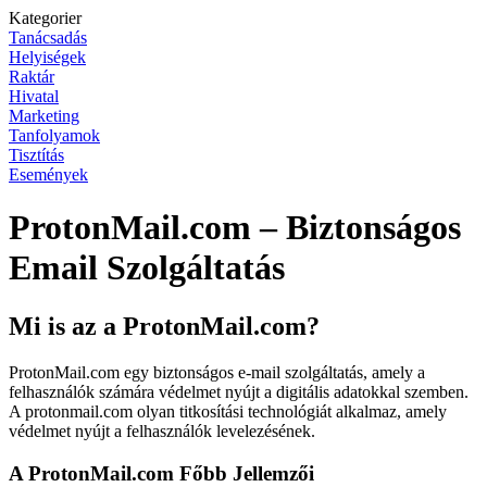
Kategorier
Tanácsadás
Helyiségek
Raktár
Hivatal
Marketing
Tanfolyamok
Tisztítás
Események
ProtonMail.com – Biztonságos
Email Szolgáltatás
Mi is az a ProtonMail.com?
ProtonMail.com egy biztonságos e-mail szolgáltatás, amely a
felhasználók számára védelmet nyújt a digitális adatokkal szemben.
A protonmail.com olyan titkosítási technológiát alkalmaz, amely
védelmet nyújt a felhasználók levelezésének.
A ProtonMail.com Főbb Jellemzői