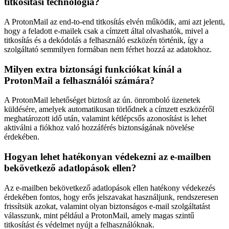
titkosítási technológia?
A ProtonMail az end-to-end titkosítás elvén működik, ami azt jelenti,
hogy a feladott e-mailek csak a címzett által olvashatók, mivel a
titkosítás és a dekódolás a felhasználó eszközén történik, így a
szolgáltató semmilyen formában nem férhet hozzá az adatokhoz.
Milyen extra biztonsági funkciókat kínál a
ProtonMail a felhasználói számára?
A ProtonMail lehetőséget biztosít az ún. önromboló üzenetek
küldésére, amelyek automatikusan törlődnek a címzett eszközéről
meghatározott idő után, valamint kétlépcsős azonosítást is lehet
aktiválni a fiókhoz való hozzáférés biztonságának növelése
érdekében.
Hogyan lehet hatékonyan védekezni az e-mailben
bekövetkező adatlopások ellen?
Az e-mailben bekövetkező adatlopások ellen hatékony védekezés
érdekében fontos, hogy erős jelszavakat használjunk, rendszeresen
frissítsük azokat, valamint olyan biztonságos e-mail szolgáltatást
válasszunk, mint például a ProtonMail, amely magas szintű
titkosítást és védelmet nyújt a felhasználóknak.