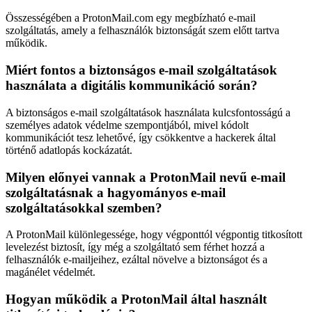
Összességében a ProtonMail.com egy megbízható e-mail
szolgáltatás, amely a felhasználók biztonságát szem előtt tartva
működik.
Miért fontos a biztonságos e-mail szolgáltatások
használata a digitális kommunikáció során?
A biztonságos e-mail szolgáltatások használata kulcsfontosságú a
személyes adatok védelme szempontjából, mivel kódolt
kommunikációt tesz lehetővé, így csökkentve a hackerek által
történő adatlopás kockázatát.
Milyen előnyei vannak a ProtonMail nevű e-mail
szolgáltatásnak a hagyományos e-mail
szolgáltatásokkal szemben?
A ProtonMail különlegessége, hogy végponttól végpontig titkosított
levelezést biztosít, így még a szolgáltató sem férhet hozzá a
felhasználók e-mailjeihez, ezáltal növelve a biztonságot és a
magánélet védelmét.
Hogyan működik a ProtonMail által használt