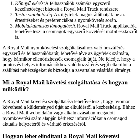
Könnyű elérés:
A felhasználók számára egyszerű
kezelhetőséget biztosít a Royal Mail Track rendszere.
Testre szabhatóság:
Az ügyfelek maguk állíthatják be az
értesítéseket és preferenciákat a nyomkövetés során.
Mobilalkalmazás támogatás:
A Royal Mail Track applikációja
lehetővé teszi a csomagok egyszerű követését mobil eszközről
is.
A Royal Mail nyomkövetési szolgáltatásaihoz való hozzáférés
egyszerű és felhasználóbarát, lehetővé téve az ügyfelek számára,
hogy bármikor ellenőrizhessék csomagjaik útját. Ne feledje, hogy a
pontos és helyes információkhoz való hozzáférés segít elkerülni a
szállítási nehézségeket és biztosítja a zavartalan vásárlási élményt.
Mi a Royal Mail követési szolgáltatása és hogyan
működik?
A Royal Mail követési szolgáltatása lehetővé teszi, hogy nyomon
követhesd a küldeményed útját az elküldéstől a kézbesítésig. Ehhez
a Royal Mail weboldalán vagy alkalmazásában megadott
nyomkövetési szám alapján kérhetsz információkat a csomagod
aktuális helyzetéről és várható érkezéséről.
Hogyan lehet elindítani a Royal Mail követési