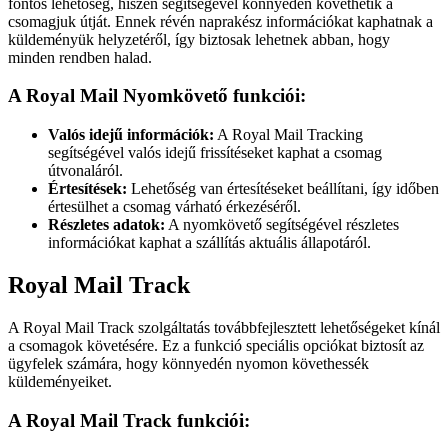
fontos lehetőség, hiszen segítségével könnyedén követhetik a
csomagjuk útját. Ennek révén naprakész információkat kaphatnak a
küldeményük helyzetéről, így biztosak lehetnek abban, hogy
minden rendben halad.
A Royal Mail Nyomkövető funkciói:
Valós idejű információk:
A Royal Mail Tracking
segítségével valós idejű frissítéseket kaphat a csomag
útvonaláról.
Értesítések:
Lehetőség van értesítéseket beállítani, így időben
értesülhet a csomag várható érkezéséről.
Részletes adatok:
A nyomkövető segítségével részletes
információkat kaphat a szállítás aktuális állapotáról.
Royal Mail Track
A Royal Mail Track szolgáltatás továbbfejlesztett lehetőségeket kínál
a csomagok követésére. Ez a funkció speciális opciókat biztosít az
ügyfelek számára, hogy könnyedén nyomon követhessék
küldeményeiket.
A Royal Mail Track funkciói: