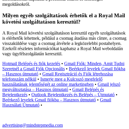
megoldásokról.
Milyen egyéb szolgáltatások érhetők el a Royal Mail
követési szolgáltatáson keresztül?
A Royal Mail követési szolgáltatáson keresztül egyéb szolgáltatások
is elérhetők lehetnek, például a csomag átadása más címre, a csomag
visszaküldése vagy a csomag átvétele a legközelebbi postahelyen.
Ezekről részletes információkat kaphatsz a Royal Mail weboldalán
vagy ügyfélszolgálatán keresztül.
Hotmail Belépés és fiók kezelés
•
Gmail Fiók: Minden, Amit Tudni
Szeretnél a Gmail Fiók Opcionális
•
Beérkező levelek Gmail fiókba
– Hasznos útmutató
•
Gmail Regisztráció és Fiók létrehozása
telefonszám nélkül
•
Ismerje meg a Kulcsszó megfelelő
használatának jelentőségét az online marketingben
•
Gmail jelszó
megváltoztatása – Hasznos útmutató
•
Gmail Belépés és
Bejelentkezés
•
Outlook Bejelentkezés és Belépés – Útmutató
•
Beérkező levelek Gmail fiókba – Hasznos útmutató
•
Gmail
Használati Útmutató
•
advertising@mindstepmedia.com