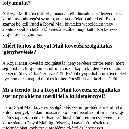
folyamatát?
A Royal Mail követési folyamatának elindításához szükséged lesz a
kapott nyomkövetési számra, amelyet a feladó ad neked. Ezt a
számot be kell írnod a Royal Mail hivatalos weboldalán vagy
alkalmazásában található keresőmezőbe, majd kattints a keresés
vagy követés gombra.
Miért fontos a Royal Mail követési szolgáltatás
igénybevétele?
A Royal Mail követési szolgáltatás igénybevétele fontos lehet, mert
segít abban, hogy pontos információkat kapj a küldeményed aktuális
helyzetéről és várható érkezéséről. Ezáltal nyugodtabban követheted
nyomon a csomagod útját és időben értesülhetsz a kézbesítésről.
Mi a teendő, ha a Royal Mail követési szolgáltatás
szerint probléma merül fel a küldeménnyel?
Ha a Royal Mail követési szolgáltatás szerint probléma merül fel a
küldeménnyel, például hosszú ideig nem frissül az információ vagy
eltérés tapasztalható az elvárt szállítási időtől, érdemes felvenni a
kapcsolatot a Royal Mail ügyfélszolgálatával. Ott részletes
információkat kaphatsz a probléma okáról és lehetséges