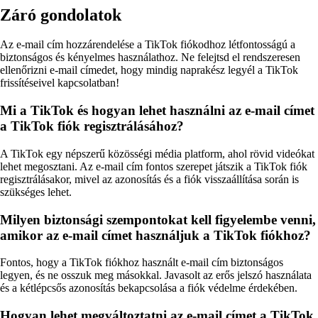
Záró gondolatok
Az e-mail cím hozzárendelése a TikTok fiókodhoz létfontosságú a
biztonságos és kényelmes használathoz. Ne felejtsd el rendszeresen
ellenőrizni e-mail címedet, hogy mindig naprakész legyél a TikTok
frissítéseivel kapcsolatban!
Mi a TikTok és hogyan lehet használni az e-mail címet
a TikTok fiók regisztrálásához?
A TikTok egy népszerű közösségi média platform, ahol rövid videókat
lehet megosztani. Az e-mail cím fontos szerepet játszik a TikTok fiók
regisztrálásakor, mivel az azonosítás és a fiók visszaállítása során is
szükséges lehet.
Milyen biztonsági szempontokat kell figyelembe venni,
amikor az e-mail címet használjuk a TikTok fiókhoz?
Fontos, hogy a TikTok fiókhoz használt e-mail cím biztonságos
legyen, és ne osszuk meg másokkal. Javasolt az erős jelszó használata
és a kétlépcsős azonosítás bekapcsolása a fiók védelme érdekében.
Hogyan lehet megváltoztatni az e-mail címet a TikTok