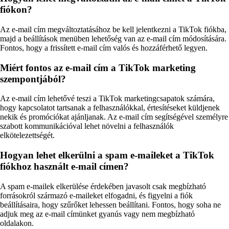
fiókon?
Az e-mail cím megváltoztatásához be kell jelentkezni a TikTok fiókba,
majd a beállítások menüben lehetőség van az e-mail cím módosítására.
Fontos, hogy a frissített e-mail cím valós és hozzáférhető legyen.
Miért fontos az e-mail cím a TikTok marketing
szempontjából?
Az e-mail cím lehetővé teszi a TikTok marketingcsapatok számára,
hogy kapcsolatot tartsanak a felhasználókkal, értesítéseket küldjenek
nekik és promóciókat ajánljanak. Az e-mail cím segítségével személyre
szabott kommunikációval lehet növelni a felhasználók
elkötelezettségét.
Hogyan lehet elkerülni a spam e-maileket a TikTok
fiókhoz használt e-mail címen?
A spam e-mailek elkerülése érdekében javasolt csak megbízható
forrásokról származó e-maileket elfogadni, és figyelni a fiók
beállításaira, hogy szűrőket lehessen beállítani. Fontos, hogy soha ne
adjuk meg az e-mail címünket gyanús vagy nem megbízható
oldalakon.