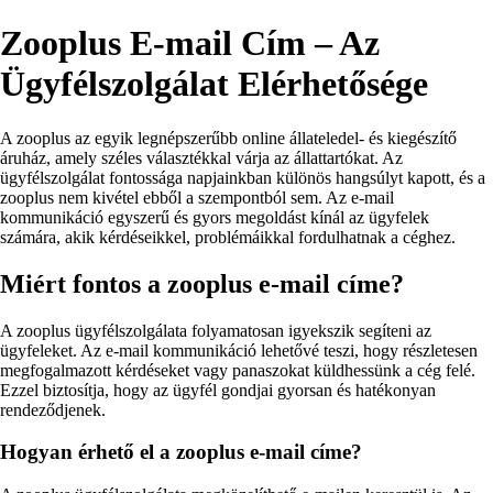
Zooplus E-mail Cím – Az
Ügyfélszolgálat Elérhetősége
A zooplus az egyik legnépszerűbb online állateledel- és kiegészítő
áruház, amely széles választékkal várja az állattartókat. Az
ügyfélszolgálat fontossága napjainkban különös hangsúlyt kapott, és a
zooplus nem kivétel ebből a szempontból sem. Az e-mail
kommunikáció egyszerű és gyors megoldást kínál az ügyfelek
számára, akik kérdéseikkel, problémáikkal fordulhatnak a céghez.
Miért fontos a zooplus e-mail címe?
A zooplus ügyfélszolgálata folyamatosan igyekszik segíteni az
ügyfeleket. Az e-mail kommunikáció lehetővé teszi, hogy részletesen
megfogalmazott kérdéseket vagy panaszokat küldhessünk a cég felé.
Ezzel biztosítja, hogy az ügyfél gondjai gyorsan és hatékonyan
rendeződjenek.
Hogyan érhető el a zooplus e-mail címe?