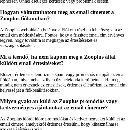
léphessen Önnel esetleges kérdések vagy problémák esetén.
Hogyan változtathatom meg az email címemet a
Zooplus fiókomban?
A Zooplus weboldalán belépve a Fiókom részben lehetőség van az
email cím módosítására. Fontos, hogy a frissített email cím érvényes
legyen, hogy továbbra is megkapja az értesítéseket és
visszaigazolásokat.
Mi a teendő, ha nem kapom meg a Zooplus által
küldött email értesítéseket?
Először érdemes ellenőrizni a spam vagy promóciós mappát az email
fiókjában, mivel néha az ilyen üzenetek oda kerülhetnek. Ha még
mindig nem érkeznek az értesítések, érdemes ellenőrizni az email cím
helyességét a fiókbeállításokban.
Milyen gyakran küld az Zooplus promóciós vagy
kedvezményes ajánlatokat az email címemre?
Az Zooplus időről időre promóciókat és kedvezményeket küldhet az
email címére, amelyekről érdemes értesülni, hogy kihasználhassa
azokat vásárlásai során.