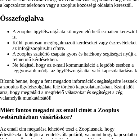
a kapcsolatot telefonon vagy a zooplus közösségi oldalain keresztül.
Összefoglalva
A zooplus ügyfélszolgálata könnyen elérhető e-mailen keresztül
is.
Küldj pontosan megfogalmazott kérdéseket vagy észrevételeket
az info@zooplus.hu címre.
A zooplus szakértő csapata gyors és hatékony segítséget nyújt a
felmerülő kérdésekben.
Ne felejtsd, hogy az e-mail kommunikáció a legtöbb esetben a
leggyorsabb módja az ügyfélszolgálattal való kapcsolattartásnak.
Bízunk benne, hogy a fent megadott információk segítségedre lesznek
a zooplus ügyfélszolgálata felé történő kapcsolattartásban. Szánj időt
arra, hogy megtaláld a megfelelő válaszokat és segítséget a cég
valamelyik munkatársától!
Miért fontos megadni az email címét a Zooplus
webáruházban vásárláskor?
Az email cím megadása lehetővé teszi a Zooplusnak, hogy
értesítéseket küldjön a rendelés állapotáról, valamint hogy kapcsolatba