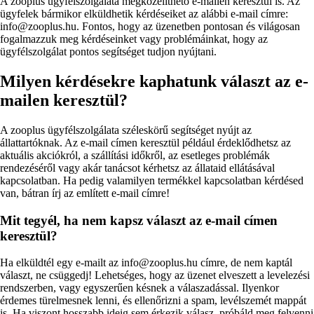
A zooplus ügyfélszolgálata megközelíthető e-mailen keresztül is. Az
ügyfelek bármikor elküldhetik kérdéseiket az alábbi e-mail címre:
info@zooplus.hu. Fontos, hogy az üzenetben pontosan és világosan
fogalmazzuk meg kérdéseinket vagy problémáinkat, hogy az
ügyfélszolgálat pontos segítséget tudjon nyújtani.
Milyen kérdésekre kaphatunk választ az e-
mailen keresztül?
A zooplus ügyfélszolgálata széleskörű segítséget nyújt az
állattartóknak. Az e-mail címen keresztül például érdeklődhetsz az
aktuális akciókról, a szállítási időkről, az esetleges problémák
rendezéséről vagy akár tanácsot kérhetsz az állataid ellátásával
kapcsolatban. Ha pedig valamilyen termékkel kapcsolatban kérdésed
van, bátran írj az említett e-mail címre!
Mit tegyél, ha nem kapsz választ az e-mail címen
keresztül?
Ha elküldtél egy e-mailt az info@zooplus.hu címre, de nem kaptál
választ, ne csüggedj! Lehetséges, hogy az üzenet elveszett a levelezési
rendszerben, vagy egyszerűen késnek a válaszadással. Ilyenkor
érdemes türelmesnek lenni, és ellenőrizni a spam, levélszemét mappát
is. Ha viszont hosszabb ideig sem érkezik válasz, próbáld meg felvenni