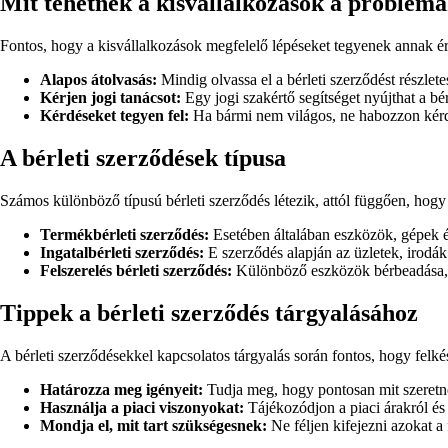
Mit tehetnek a kisvállalkozások a problém
Fontos, hogy a kisvállalkozások megfelelő lépéseket tegyenek annak ér
Alapos átolvasás:
Mindig olvassa el a bérleti szerződést részletes
Kérjen jogi tanácsot:
Egy jogi szakértő segítséget nyújthat a bér
Kérdéseket tegyen fel:
Ha bármi nem világos, ne habozzon kérd
A bérleti szerződések típusa
Számos különböző típusú bérleti szerződés létezik, attól függően, hogy
Termékbérleti szerződés:
Esetében általában eszközök, gépek é
Ingatalbérleti szerződés:
E szerződés alapján az üzletek, irodák
Felszerelés bérleti szerződés:
Különböző eszközök bérbeadása, 
Tippek a bérleti szerződés tárgyalásához
A bérleti szerződésekkel kapcsolatos tárgyalás során fontos, hogy felkés
Határozza meg igényeit:
Tudja meg, hogy pontosan mit szeretne 
Használja a piaci viszonyokat:
Tájékozódjon a piaci árakról és 
Mondja el, mit tart szükségesnek:
Ne féljen kifejezni azokat a 