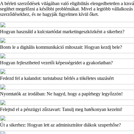
A bérleti szerződések világában való eligibilitás elengedhetetlen a kis
segíthet megelőzni a későbbi problémákat. Mivel a legtöbb vállalkozás sz
szerződésekhez, és ne hagyják figyelmen kívül őket.
Hogyan használd a kulcstartódat marketingeszközként a sikerhez?
Bonts le a digitális kommunikáció mítoszait: Hogyan kezdj bele?
Hogyan fejlesztheted vezetői képességeidet a gyakorlatban?
Fedezd fel a kalandot: turistabusz bérlés a tökéletes utazásért
Nyomtatók az irodában: Ne hagyd, hogy a papírhegy legyőzzön!
Felejtsd el a pénzügyi zűrzavart: Tanulj meg hatékonyan kezelni!
Út a sikerhez: Hogyan lett az adminisztrátor diákok szuperhőse?