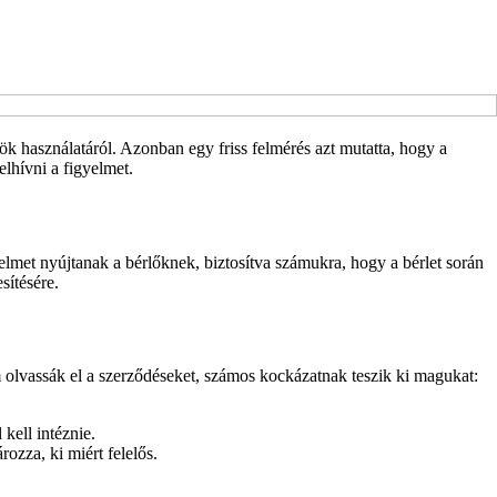
ök használatáról. Azonban egy friss felmérés azt mutatta, hogy a
lhívni a figyelmet.
elmet nyújtanak a bérlőknek, biztosítva számukra, hogy a bérlet során
sítésére.
 olvassák el a szerződéseket, számos kockázatnak teszik ki magukat:
kell intéznie.
ozza, ki miért felelős.