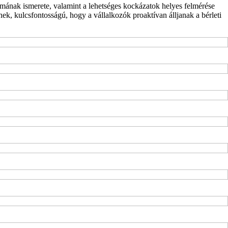
almának ismerete, valamint a lehetséges kockázatok helyes felmérése
lnek, kulcsfontosságú, hogy a vállalkozók proaktívan álljanak a bérleti