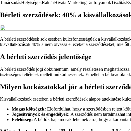
Tanácsadás
Helyiségek
Raktár
Hivatal
Marketing
Tanfolyamok
Tisztítás
Es
Bérleti szerződések: 40% a kisvállalkozások
A bérleti szerződések sok esetben kulcsfontosságúak a kisvállalkozások
kisvállalkozások 40%-a nem olvassa el ezeket a szerződéseket, mielőtt 
A bérleti szerződés jelentősége
A bérleti szerződés jogi dokumentum, amely részletesen meghatározza a 
tisztességes feltételek mellett működhessenek. Emellett a bérbeadóknak i
Milyen kockázatokkal jár a bérleti szerződ
Kisvállalkozások esetében a bérleti szerződések alapos áttekintése ku
Magas költségek:
Előfordulhat, hogy a szerződésben rejtett köl
Jogosítványok és engedélyek:
A szerződés nem tartalmazhat inf
Felelősség:
A bérlők hajlamosak lehetnek arra, hogy a karbantart