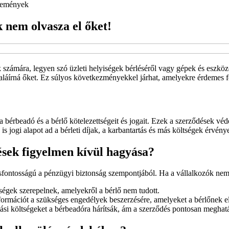
emények
 nem olvasza el őket!
 számára, legyen szó üzleti helyiségek bérléséről vagy gépek és eszköz
aláírná őket. Ez súlyos következményekkel járhat, amelyekre érdemes fe
bérbeadó és a bérlő kötelezettségeit és jogait. Ezek a szerződések véd
s jogi alapot ad a bérleti díjak, a karbantartás és más költségek érvénye
ések figyelmen kívül hagyása?
lcsfontosságú a pénzügyi biztonság szempontjából. Ha a vállalkozók nem
tségek szerepelnek, amelyekről a bérlő nem tudott.
ormációt a szükséges engedélyek beszerzésére, amelyeket a bérlőnek el 
ási költségeket a bérbeadóra hárítsák, ám a szerződés pontosan meghatár