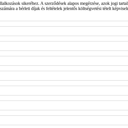
vállalkozások sikeréhez. A szerződések alapos megérzése, azok jogi tart
ámára a bérleti díjak és feltételek jelentős költségvetési tételt képvise