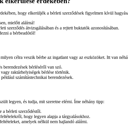
ák elkerülése érdekében?
dekében, hogy elkerüljék a bérleti szerződések figyelmen kívül hagyás
en, mielőtt aláírná!
leti szerződés átvizsgálásában és a rejtett buktatók azonosításában.
ezni a bérbeadótól!
 milyen célra veszik bérbe az ingatlant vagy az eszközöket. Itt van néh
s berendezések bérléséről van szó.
 vagy raktárhelyiségek bérlése történik.
például számítástechnikai berendezések.
zült legyen, és tudja, mit szeretne elérni. Íme néhány tipp:
a bérleti szerződéstől.
feltételekről, hogy legyen alapja a tárgyalásokhoz.
feltételeket, amelyek nélkül nem hajlandó aláírni.